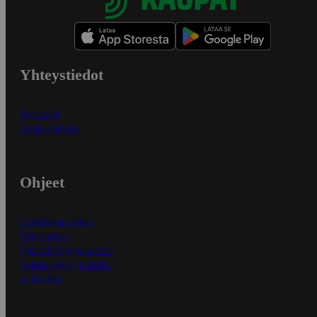
Yhteystiedot
Myymälät
Asiakaspalvelu
Ohjeet
Ensitilaajan ohjeet
Näin maksat
Näin tilaat ja muokkaat
Kaikki ohjeet ja vinkit
In English