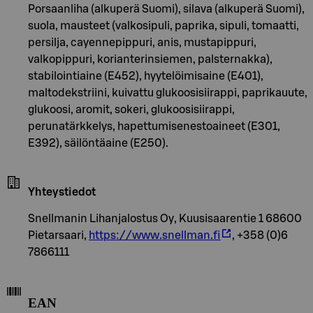
Porsaanliha (alkuperä Suomi), silava (alkuperä Suomi),
suola, mausteet (valkosipuli, paprika, sipuli, tomaatti,
persilja, cayennepippuri, anis, mustapippuri,
valkopippuri, korianterinsiemen, palsternakka),
stabilointiaine (E452), hyytelöimisaine (E401),
maltodekstriini, kuivattu glukoosisiirappi, paprikauute,
glukoosi, aromit, sokeri, glukoosisiirappi,
perunatärkkelys, hapettumisenestoaineet (E301,
E392), säilöntäaine (E250).
Yhteystiedot
Snellmanin Lihanjalostus Oy, Kuusisaarentie 1 68600
Pietarsaari,
https://www.snellman.fi
, +358 (0)6
7866111
EAN