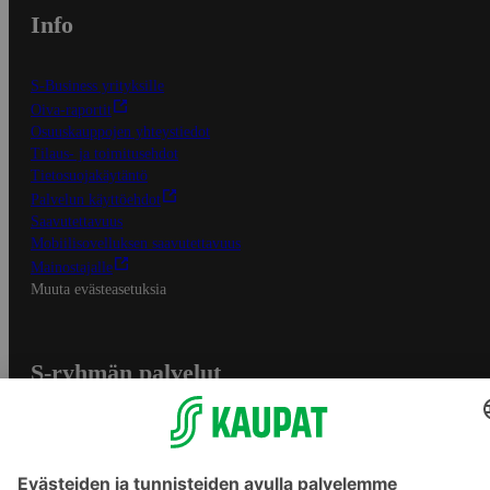
Info
S-Business yrityksille
Oiva-raportit
Osuuskauppojen yhteystiedot
Tilaus- ja toimitusehdot
Tietosuojakäytäntö
Palvelun käyttöehdot
Saavutettavuus
Mobiilisovelluksen saavutettavuus
Mainostajalle
Muuta evästeasetuksia
S-ryhmän palvelut
S-ryhmä
Asiakasomistajuus
Yhteishyvä Ruoka -sovellus