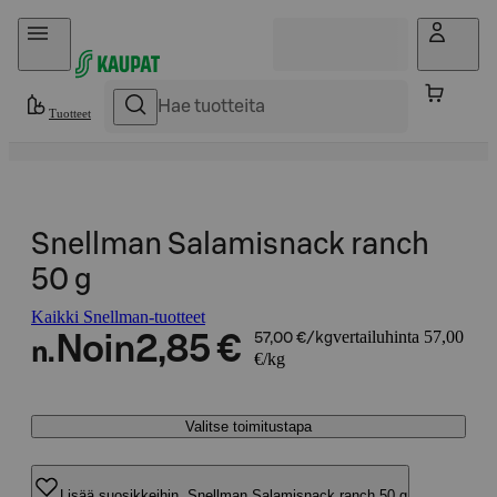
Hyppää sisältöön
Tuotteet
Snellman Salamisnack ranch
50 g
Kaikki Snellman-tuotteet
vertailuhinta 57,00
Noin
2,85 €
57,00 €/kg
n.
€/kg
Valitse toimitustapa
Lisää suosikkeihin, Snellman Salamisnack ranch 50 g