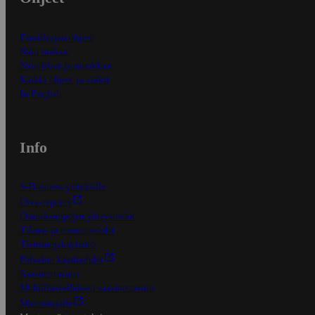
Ensitilaajan ohjeet
Näin maksat
Näin tilaat ja muokkaat
Kaikki ohjeet ja vinkit
In English
Info
S-Business yrityksille
Oiva-raportit
Osuuskauppojen yhteystiedot
Tilaus- ja toimitusehdot
Tietosuojakäytäntö
Palvelun käyttöehdot
Saavutettavuus
Mobiilisovelluksen saavutettavuus
Mainostajalle