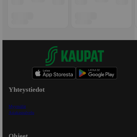
Yhteystiedot
Myymälät
Asiakaspalvelu
Ohjeet