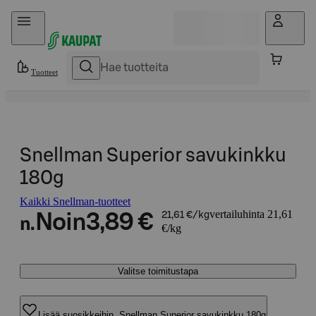
Hyppää sisältöön
Tuotteet
Snellman Superior savukinkku
180g
Kaikki Snellman-tuotteet
vertailuhinta 21,61
Noin
3,89 €
21,61 €/kg
n.
€/kg
Valitse toimitustapa
Lisää suosikkeihin, Snellman Superior savukinkku 180g