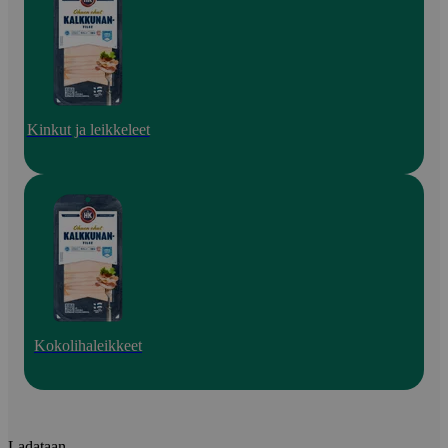
Kinkut ja leikkeleet
Kokolihaleikkeet
Ladataan...