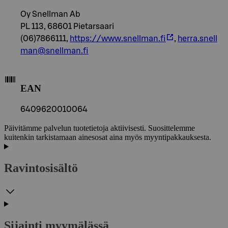
Oy Snellman Ab
PL 113, 68601 Pietarsaari
(06)7866111,
https://www.snellman.fi
,
herra.snell
man@snellman.fi
EAN
6409620010064
Päivitämme palvelun tuotetietoja aktiivisesti. Suosittelemme
kuitenkin tarkistamaan ainesosat aina myös myyntipakkauksesta.
Ravintosisältö
Sijainti myymälässä