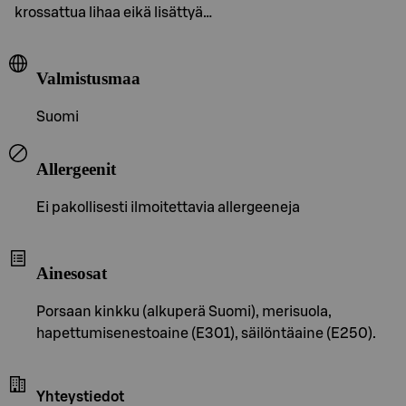
krossattua lihaa eikä lisättyä…
Valmistusmaa
Suomi
Allergeenit
Ei pakollisesti ilmoitettavia allergeeneja
Ainesosat
Porsaan kinkku (alkuperä Suomi), merisuola,
hapettumisenestoaine (E301), säilöntäaine (E250).
Yhteystiedot