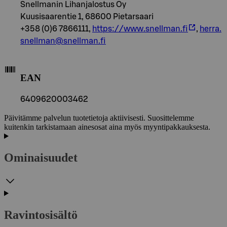
Snellmanin Lihanjalostus Oy
Kuusisaarentie 1, 68600 Pietarsaari
+358 (0)6 7866111,
https://www.snellman.fi
,
herra.
snellman@snellman.fi
EAN
6409620003462
Päivitämme palvelun tuotetietoja aktiivisesti. Suosittelemme
kuitenkin tarkistamaan ainesosat aina myös myyntipakkauksesta.
Ominaisuudet
Ravintosisältö