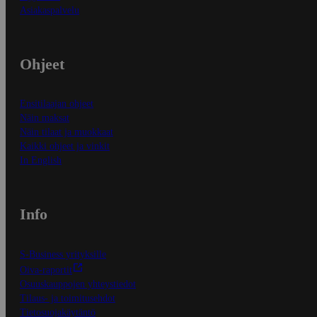
Asiakaspalvelu
Ohjeet
Ensitilaajan ohjeet
Näin maksat
Näin tilaat ja muokkaat
Kaikki ohjeet ja vinkit
In English
Info
S-Business yrityksille
Oiva-raportit
Osuuskauppojen yhteystiedot
Tilaus- ja toimitusehdot
Tietosuojakäytäntö