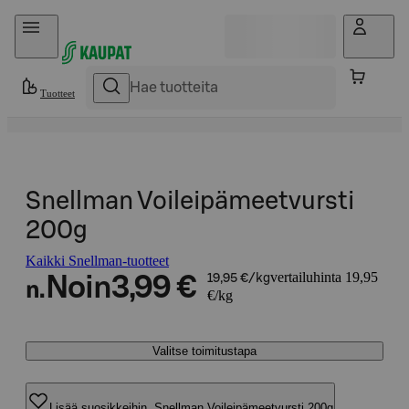
Hyppää sisältöön
Tuotteet
Snellman Voileipämeetvursti
200g
Kaikki Snellman-tuotteet
vertailuhinta 19,95
Noin
3,99 €
19,95 €/kg
n.
€/kg
Valitse toimitustapa
Lisää suosikkeihin, Snellman Voileipämeetvursti 200g