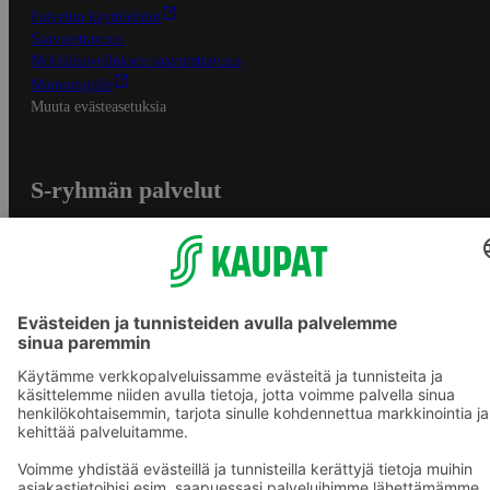
Palvelun käyttöehdot
Saavutettavuus
Mobiilisovelluksen saavutettavuus
Mainostajalle
Muuta evästeasetuksia
S-ryhmän palvelut
S-ryhmä
Asiakasomistajuus
Yhteishyvä Ruoka -sovellus
S-ostoslista -sovellus
Prisma.fi
Sokos.fi
S-Pankki
Yhteishyvä
Sokos Hotels
Raflaamo