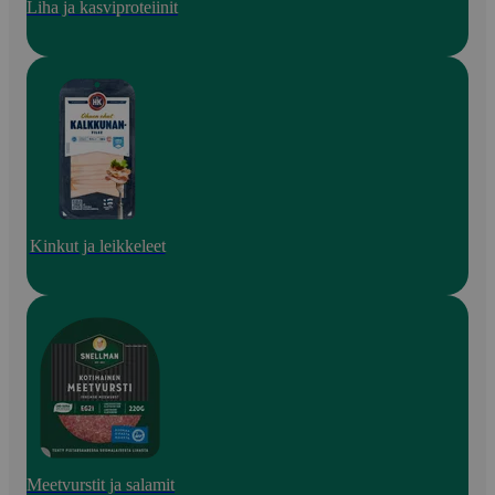
Liha ja kasviproteiinit
Kinkut ja leikkeleet
Meetvurstit ja salamit