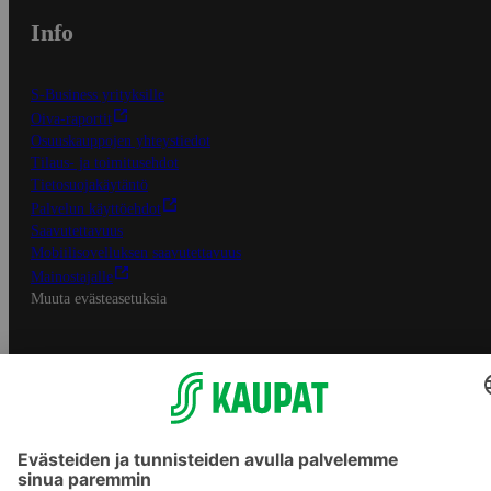
Info
S-Business yrityksille
Oiva-raportit
Osuuskauppojen yhteystiedot
Tilaus- ja toimitusehdot
Tietosuojakäytäntö
Palvelun käyttöehdot
Saavutettavuus
Mobiilisovelluksen saavutettavuus
Mainostajalle
Muuta evästeasetuksia
S-ryhmän palvelut
S-ryhmä
Asiakasomistajuus