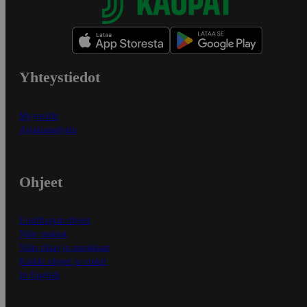
Yhteystiedot
Myymälät
Asiakaspalvelu
Ohjeet
Ensitilaajan ohjeet
Näin maksat
Näin tilaat ja muokkaat
Kaikki ohjeet ja vinkit
In English