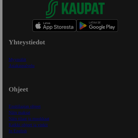
Yhteystiedot
Myymälät
Asiakaspalvelu
Ohjeet
Ensitilaajan ohjeet
Näin maksat
Näin tilaat ja muokkaat
Kaikki ohjeet ja vinkit
In English