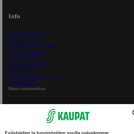
Info
S-Business yrityksille
Oiva-raportit
Osuuskauppojen yhteystiedot
Tilaus- ja toimitusehdot
Tietosuojakäytäntö
Palvelun käyttöehdot
Saavutettavuus
Mobiilisovelluksen saavutettavuus
Mainostajalle
Muuta evästeasetuksia
S-ryhmän palvelut
S-ryhmä