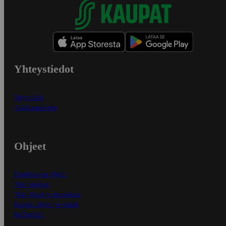
Yhteystiedot
Myymälät
Asiakaspalvelu
Ohjeet
Ensitilaajan ohjeet
Näin maksat
Näin tilaat ja muokkaat
Kaikki ohjeet ja vinkit
In English