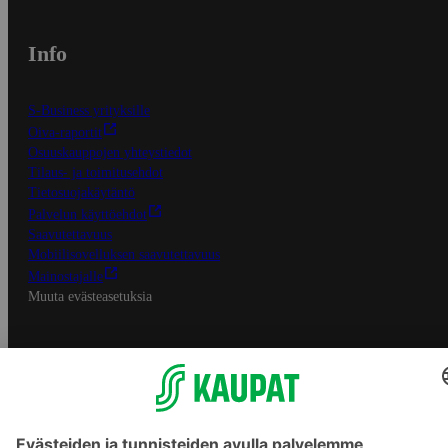
Info
S-Business yrityksille
Oiva-raportit
Osuuskauppojen yhteystiedot
Tilaus- ja toimitusehdot
Tietosuojakäytäntö
Palvelun käyttöehdot
Saavutettavuus
Mobiilisovelluksen saavutettavuus
Mainostajalle
Muuta evästeasetuksia
S-ryhmän palvelut
S-ryhmä