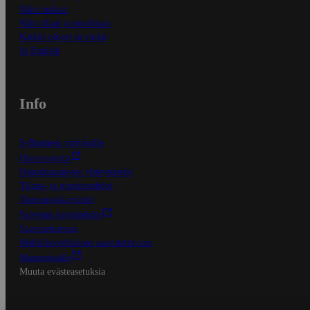
Näin maksat
Näin tilaat ja muokkaat
Kaikki ohjeet ja vinkit
In English
Info
S-Business yrityksille
Oiva-raportit
Osuuskauppojen yhteystiedot
Tilaus- ja toimitusehdot
Tietosuojakäytäntö
Palvelun käyttöehdot
Saavutettavuus
Mobiilisovelluksen saavutettavuus
Mainostajalle
Muuta evästeasetuksia