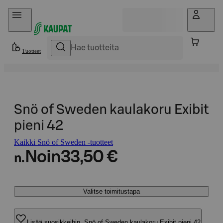
Hyppää sisältöön
Tuotteet
Snö of Sweden kaulakoru Exibit
pieni 42
Kaikki Snö of Sweden -tuotteet
Noin
33,50 €
n.
Valitse toimitustapa
Lisää suosikkeihin, Snö of Sweden kaulakoru Exibit pieni 42