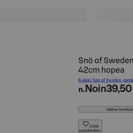
Snö of Sweden
42cm hopea
Kaikki Snö of Sweden -tuott
Noin
39,50
n.
Valitse toimitu
Lisää
suosikkeihin,