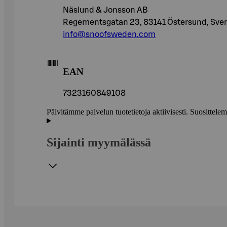
Näslund & Jonsson AB
Regementsgatan 23, 83141 Östersund, Sver
info@snoofsweden.com
EAN
7323160849108
Päivitämme palvelun tuotetietoja aktiivisesti. Suositte
Sijainti myymälässä