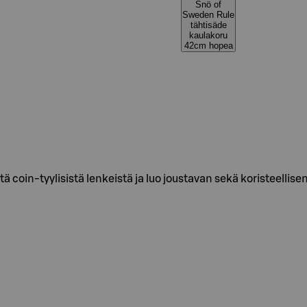
Snö of
Sweden Rule
tähtisäde
kaulakoru
42cm hopea
 coin-tyylisistä lenkeistä ja luo joustavan sekä koristeellise