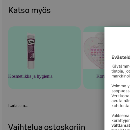
Katso myös
Kosmetiikka ja hygienia
Korut
Ladataan...
Vaihtelua ostoskoriin