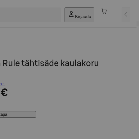
Kirjaudu
 Rule tähtisäde kaulakoru
eet
 €
stapa