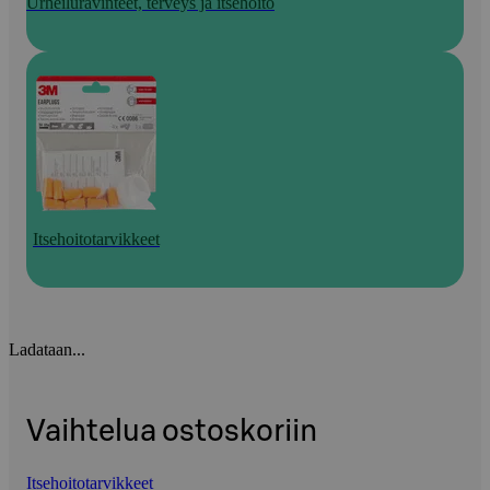
Urheiluravinteet, terveys ja itsehoito
Itsehoitotarvikkeet
Ladataan...
Vaihtelua ostoskoriin
Itsehoitotarvikkeet