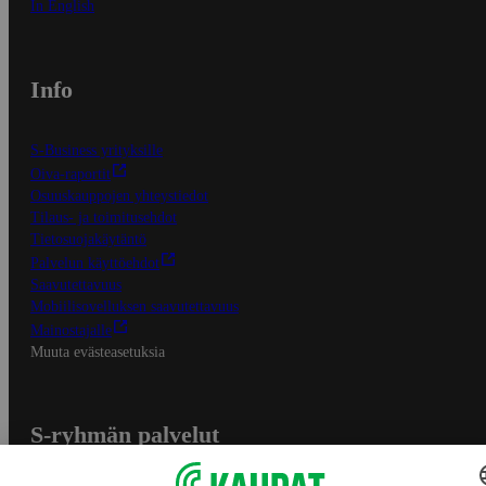
In English
Info
S-Business yrityksille
Oiva-raportit
Osuuskauppojen yhteystiedot
Tilaus- ja toimitusehdot
Tietosuojakäytäntö
Palvelun käyttöehdot
Saavutettavuus
Mobiilisovelluksen saavutettavuus
Mainostajalle
Muuta evästeasetuksia
S-ryhmän palvelut