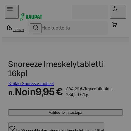
Hyppää sisältöön
Tuotteet
Snoreeze Imeskelytabletti
16kpl
Kaikki Snoreeze-tuotteet
vertailuhinta
Noin
9,95 €
284,29 €/kg
n.
284,29 €/kg
Valitse toimitustapa
Lisää suosikkeihin, Snoreeze Imeskelytabletti 16kpl