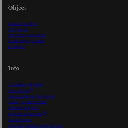
Ohjeet
Ensitilaajan ohjeet
Näin maksat
Näin tilaat ja muokkaat
Kaikki ohjeet ja vinkit
In English
Info
S-Business yrityksille
Oiva-raportit
Osuuskauppojen yhteystiedot
Tilaus- ja toimitusehdot
Tietosuojakäytäntö
Palvelun käyttöehdot
Saavutettavuus
Mobiilisovelluksen saavutettavuus