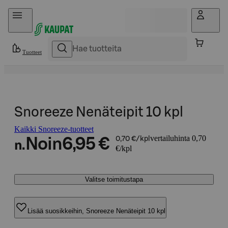
Hyppää sisältöön
Tuotteet
Snoreeze Nenäteipit 10 kpl
Kaikki Snoreeze-tuotteet
vertailuhinta 0,70
Noin
6,95 €
0,70 €/kpl
n.
€/kpl
Valitse toimitustapa
Lisää suosikkeihin, Snoreeze Nenäteipit 10 kpl