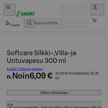
Hyppää sisältöön
Tuotteet
Softcare Silkki-,Villa-ja
Untuvapesu 300 ml
Kaikki Softcare-tuotteet
vertailuhinta 20,30
Noin
6,09 €
20,30 €/l
n.
€/l
Valitse toimitustapa
Lisää suosikkeihin, Softcare Silkki-,Villa-ja Untuvapesu 300 ml