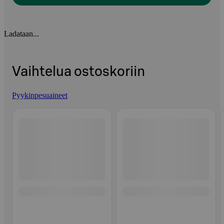
Ladataan...
Vaihtelua ostoskoriin
Pyykinpesuaineet
Ohita listaus