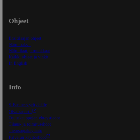
Ohjeet
Ensitilaajan ohjeet
Näin maksat
Näin tilaat ja muokkaat
Kaikki ohjeet ja vinkit
In English
Info
S-Business yrityksille
Oiva-raportit
Osuuskauppojen yhteystiedot
Tilaus- ja toimitusehdot
Tietosuojakäytäntö
Palvelun käyttöehdot