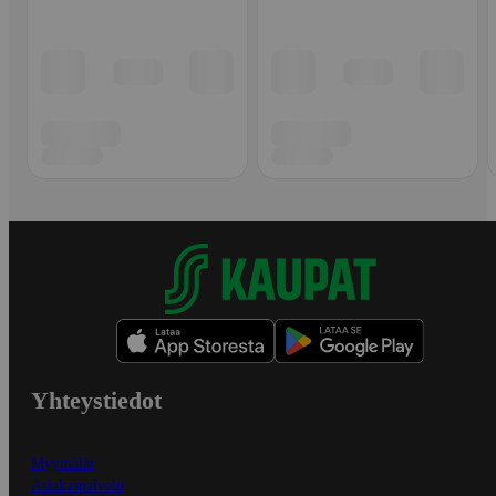
Yhteystiedot
Myymälät
Asiakaspalvelu