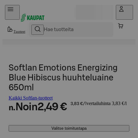
Hyppää sisältöön
Tuotteet
Softlan Emotions Energizing
Blue Hibiscus huuhteluaine
650ml
Kaikki Softlan-tuotteet
vertailuhinta 3,83 €/l
Noin
2,49 €
3,83 €/l
n.
Valitse toimitustapa