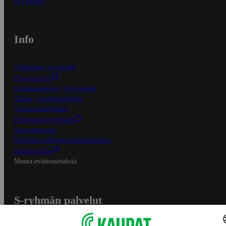
In English
Info
S-Business yrityksille
Oiva-raportit
Osuuskauppojen yhteystiedot
Tilaus- ja toimitusehdot
Tietosuojakäytäntö
Palvelun käyttöehdot
Saavutettavuus
Mobiilisovelluksen saavutettavuus
Mainostajalle
Muuta evästeasetuksia
S-ryhmän palvelut