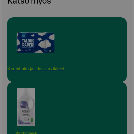
Katso myös
Kodinhoito ja taloustarvikkeet
Pyykinpesu