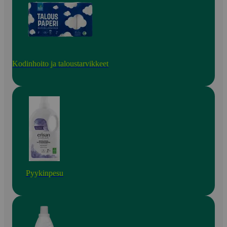
Kodinhoito ja taloustarvikkeet
Pyykinpesu