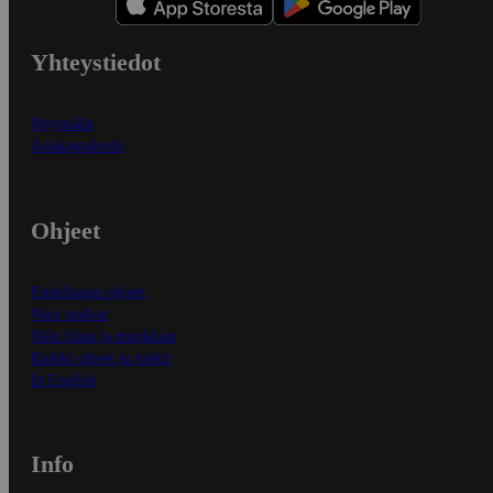
Yhteystiedot
Myymälät
Asiakaspalvelu
Ohjeet
Ensitilaajan ohjeet
Näin maksat
Näin tilaat ja muokkaat
Kaikki ohjeet ja vinkit
In English
Info