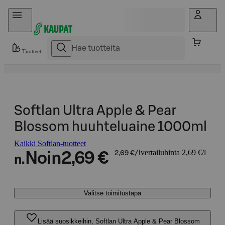
Hyppää sisältöön
Tuotteet
Softlan Ultra Apple & Pear
Blossom huuhteluaine 1000ml
Kaikki Softlan-tuotteet
vertailuhinta 2,69 €/l
Noin
2,69 €
2,69 €/l
n.
Valitse toimitustapa
Lisää suosikkeihin, Softlan Ultra Apple & Pear Blossom