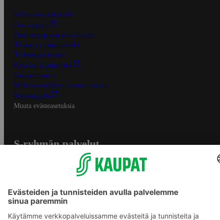
S-Business yrityksille
Oiva-raportit
Osuuskauppojen yhteystiedot
Tilaus- ja toimitusehdot
Tietosuojakäytäntö
Palvelun käyttöehdot
Saavutettavuus
Mobiilisovelluksen saavutettavuus
Mainostajalle
Muuta evästeasetuksia
S-ryhmän palvelut
S-ryhmä
Asiakasomistajuus
Yhteishyvä Ruoka -sovellus
S-ostoslista -sovellus
Prisma.fi