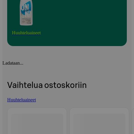
Huuhteluaineet
Ladataan...
Vaihtelua ostoskoriin
Huuhteluaineet
Ohita listaus