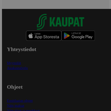
Yhteystiedot
Myymälät
Asiakaspalvelu
Ohjeet
Ensitilaajan ohjeet
Näin maksat
Näin tilaat ja muokkaat