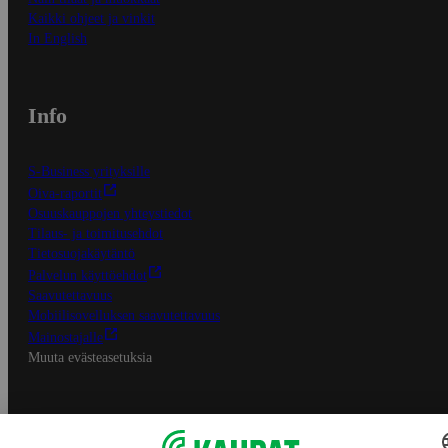
Kaikki ohjeet ja vinkit
In English
Info
S-Business yrityksille
Oiva-raportit
Osuuskauppojen yhteystiedot
Tilaus- ja toimitusehdot
Tietosuojakäytäntö
Palvelun käyttöehdot
Saavutettavuus
Mobiilisovelluksen saavutettavuus
Mainostajalle
Muuta evästeasetuksia
S-ryhmän palvelut