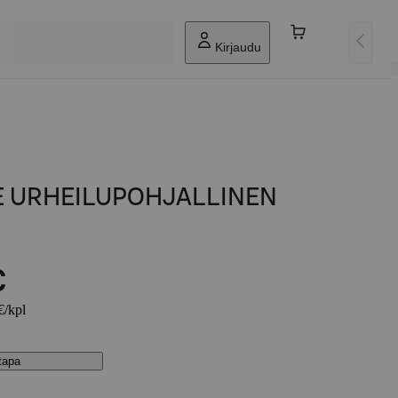
Kirjaudu
E URHEILUPOHJALLINEN
€
€/kpl
stapa