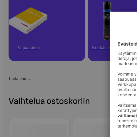
Vapaa-aika
Kenkätarvikkeet
Ladataan...
Vaihtelua ostoskoriin
Ohita listaus