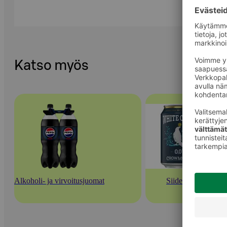
Katso myös
Alkoholi- ja virvoitusjuomat
Siiderit