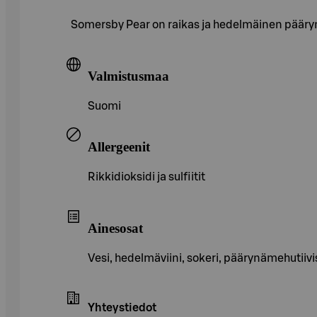
Somersby Pear on raikas ja hedelmäinen pääry
Valmistusmaa
Suomi
Allergeenit
Rikkidioksidi ja sulfiitit
Ainesosat
Vesi, hedelmäviini, sokeri, päärynämehutiiv
Yhteystiedot