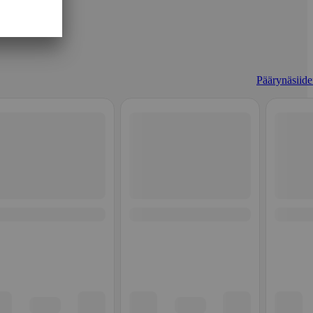
Päärynäsiider