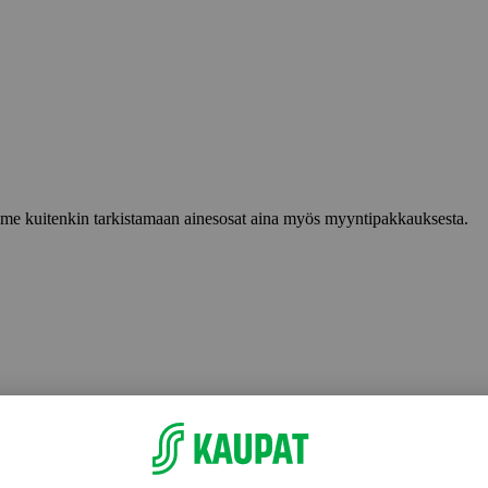
lemme kuitenkin tarkistamaan ainesosat aina myös myyntipakkauksesta.