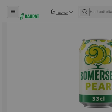
Hyppää sisältöön
Tuotteet