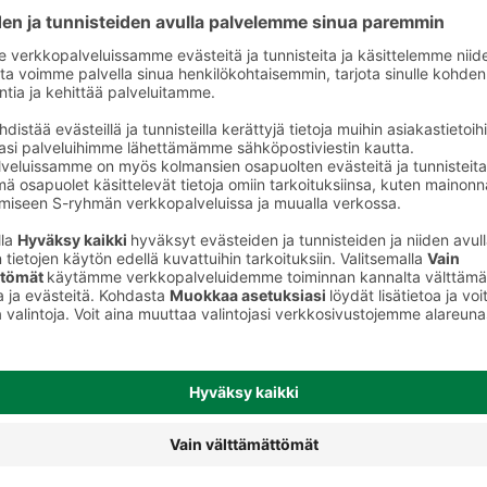
Päärynäsiiderit