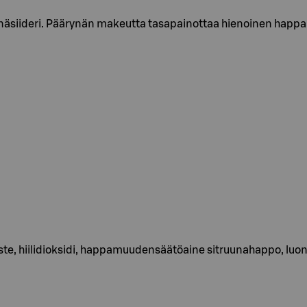
näsiideri. Päärynän makeutta tasapainottaa hienoinen happa
iste, hiilidioksidi, happamuudensäätöaine sitruunahappo, luon