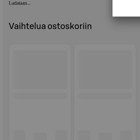
Ladataan...
Vaihtelua ostoskoriin
Ohita listaus