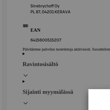
Sinebrychoff Oy
PL 87, 04201 KERAVA
EAN
6415600515207
Päivitämme palvelun tuotetietoja aktiivisesti. Suositte
Ravintosisältö
Sijainti myymälässä