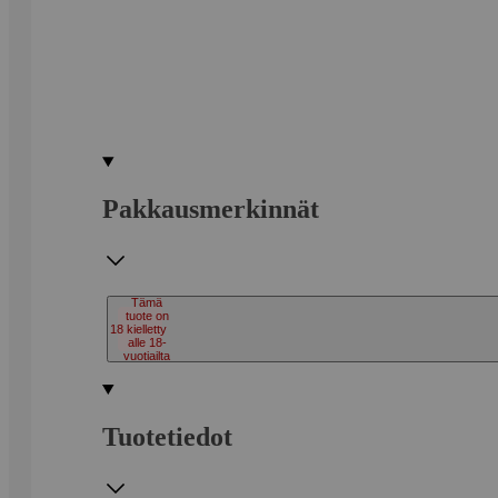
Pakkausmerkinnät
Tämä
tuote on
18
kielletty
alle 18-
vuotiailta
Tuotetiedot