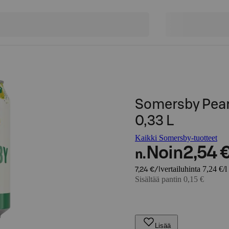
Somersby Pear 
0,33 L
Kaikki Somersby-tuotteet
Noin
2,54 
n.
vertailuhinta 7,24 €/l
7,24 €/l
Sisältää pantin 0,15 €
Lisää