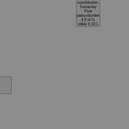
suosikkeihin,
Somersby
Pear
päärynäsiideri
4,5 til-%
tölkki 0,33 L