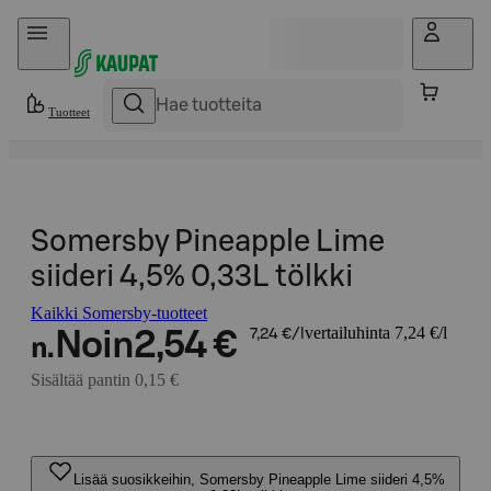
Hyppää sisältöön
Tuotteet
Somersby Pineapple Lime
siideri 4,5% 0,33L tölkki
Kaikki Somersby-tuotteet
vertailuhinta 7,24 €/l
Noin
2,54 €
7,24 €/l
n.
Sisältää pantin 0,15 €
Lisää suosikkeihin, Somersby Pineapple Lime siideri 4,5%