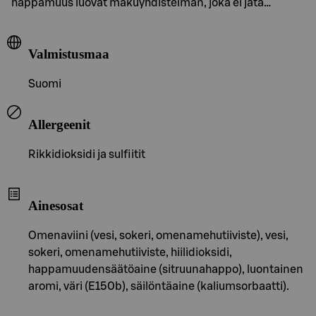
happamuus luovat makuyhdistelmän, joka ei jätä…
Valmistusmaa
Suomi
Allergeenit
Rikkidioksidi ja sulfiitit
Ainesosat
Omenaviini (vesi, sokeri, omenamehutiiviste), vesi,
sokeri, omenamehutiiviste, hiilidioksidi,
happamuudensäätöaine (sitruunahappo), luontainen
aromi, väri (E150b), säilöntäaine (kaliumsorbaatti).