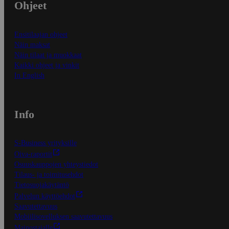
Ohjeet
Ensitilaajan ohjeet
Näin maksat
Näin tilaat ja muokkaat
Kaikki ohjeet ja vinkit
In English
Info
S-Business yrityksille
Oiva-raportit
Osuuskauppojen yhteystiedot
Tilaus- ja toimitusehdot
Tietosuojakäytäntö
Palvelun käyttöehdot
Saavutettavuus
Mobiilisovelluksen saavutettavuus
Mainostajalle