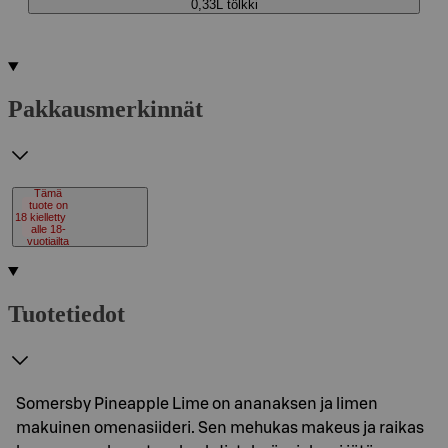
0,33L tölkki
Pakkausmerkinnät
Tämä
tuote on
18
kielletty
alle 18-
vuotiailta
Tuotetiedot
Somersby Pineapple Lime on ananaksen ja limen
makuinen omenasiideri. Sen mehukas makeus ja raikas