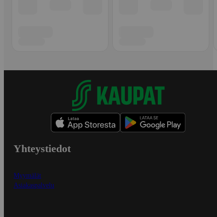
Yhteystiedot
Myymälät
Asiakaspalvelu