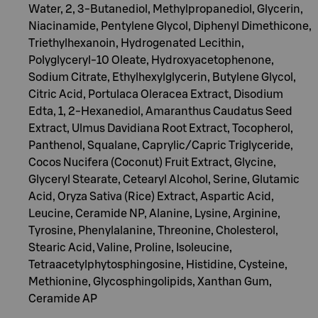
Water, 2, 3-Butanediol, Methylpropanediol, Glycerin,
Niacinamide, Pentylene Glycol, Diphenyl Dimethicone,
Triethylhexanoin, Hydrogenated Lecithin,
Polyglyceryl-10 Oleate, Hydroxyacetophenone,
Sodium Citrate, Ethylhexylglycerin, Butylene Glycol,
Citric Acid, Portulaca Oleracea Extract, Disodium
Edta, 1, 2-Hexanediol, Amaranthus Caudatus Seed
Extract, Ulmus Davidiana Root Extract, Tocopherol,
Panthenol, Squalane, Caprylic/Capric Triglyceride,
Cocos Nucifera (Coconut) Fruit Extract, Glycine,
Glyceryl Stearate, Cetearyl Alcohol, Serine, Glutamic
Acid, Oryza Sativa (Rice) Extract, Aspartic Acid,
Leucine, Ceramide NP, Alanine, Lysine, Arginine,
Tyrosine, Phenylalanine, Threonine, Cholesterol,
Stearic Acid, Valine, Proline, Isoleucine,
Tetraacetylphytosphingosine, Histidine, Cysteine,
Methionine, Glycosphingolipids, Xanthan Gum,
Ceramide AP