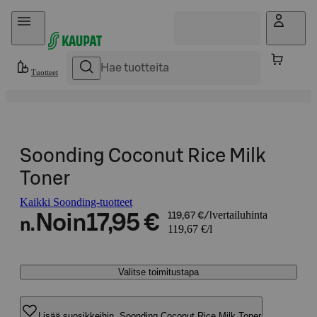
Hyppää sisältöön
Tuotteet
Soonding Coconut Rice Milk
Toner
Kaikki Soonding-tuotteet
vertailuhinta
Noin
17,95 €
119,67 €/l
n.
119,67 €/l
Valitse toimitustapa
Lisää suosikkeihin, Soonding Coconut Rice Milk Toner