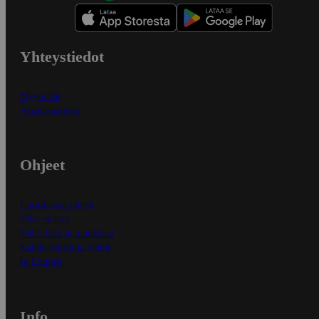
Yhteystiedot
Myymälät
Asiakaspalvelu
Ohjeet
Ensitilaajan ohjeet
Näin maksat
Näin tilaat ja muokkaat
Kaikki ohjeet ja vinkit
In English
Info