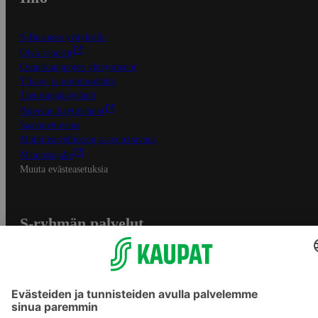
S-Business yrityksille
Oiva-raportit
Osuuskauppojen yhteystiedot
Tilaus- ja toimitusehdot
Tietosuojakäytäntö
Palvelun käyttöehdot
Saavutettavuus
Mobiilisovelluksen saavutettavuus
Mainostajalle
Muuta evästeasetuksia
S-ryhmän palvelut
S-ryhmä
Asiakasomistajuus
Yhteishyvä Ruoka -sovellus
S-ostoslista -sovellus