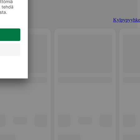
Kylpypyyhke