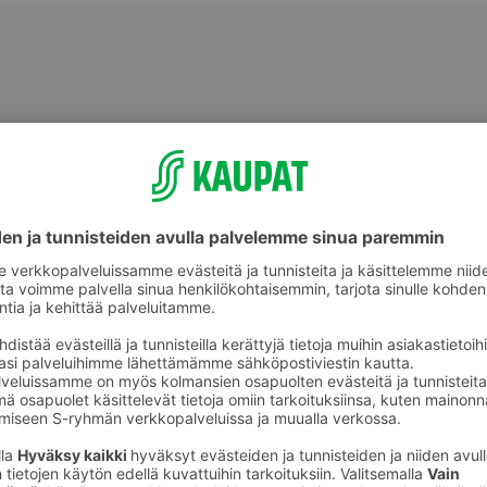
Kylpypyyhkeet