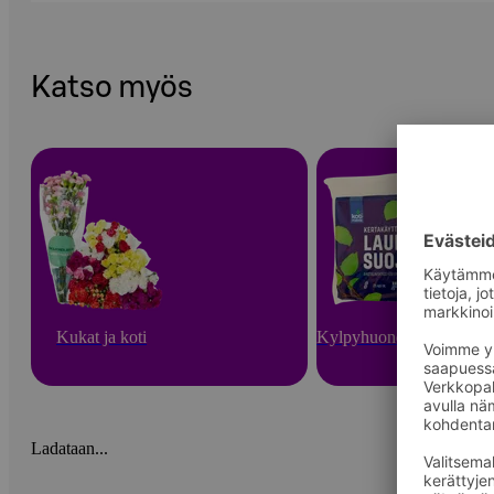
Katso myös
Kukat ja koti
Kylpyhuone ja sauna
Ladataan...