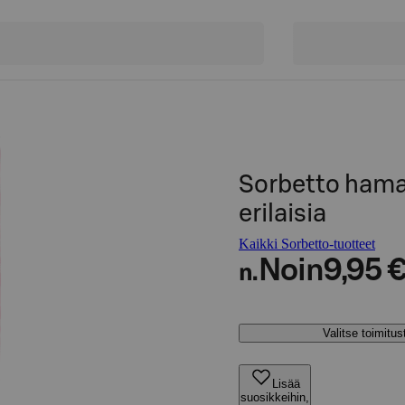
Sorbetto ham
erilaisia
Kaikki Sorbetto-tuotteet
Noin
9,95 
n.
Valitse toimitu
Lisää
suosikkeihin,