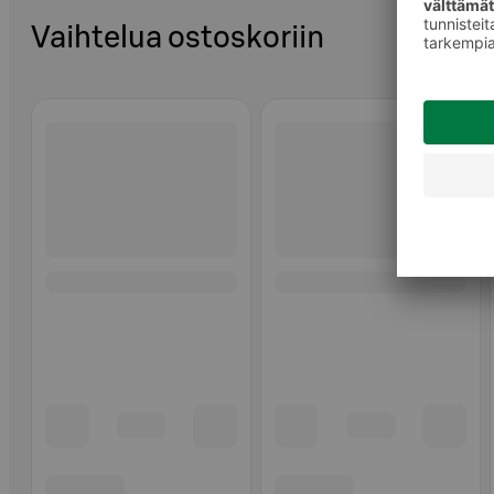
Vaihtelua ostoskoriin
Ohita listaus