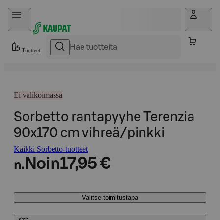
Hyppää sisältöön
Tuotteet
Ei valikoimassa
Sorbetto rantapyyhe Terenzia
90x170 cm vihreä/pinkki
Kaikki Sorbetto-tuotteet
Noin
17,95 €
n.
Valitse toimitustapa