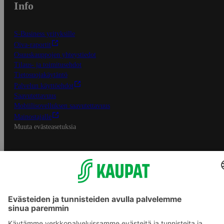
Info
S-Business yrityksille
Oiva-raportit
Osuuskauppojen yhteystiedot
Tilaus- ja toimitusehdot
Tietosuojakäytäntö
Palvelun käyttöehdot
Saavutettavuus
Mobiilisovelluksen saavutettavuus
Mainostajalle
Muuta evästeasetuksia
S-ryhmän palvelut
S-ryhmä
Asiakasomistajuus
Yhteishyvä Ruoka -sovellus