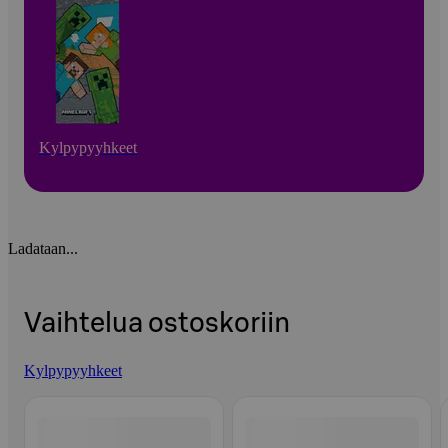
Kylpypyyhkeet
Ladataan...
Vaihtelua ostoskoriin
Kylpypyyhkeet
Ohita listaus