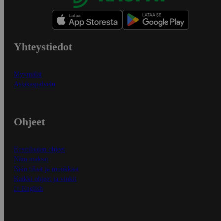
Yhteystiedot
Myymälät
Asiakaspalvelu
Ohjeet
Ensitilaajan ohjeet
Näin maksat
Näin tilaat ja muokkaat
Kaikki ohjeet ja vinkit
In English