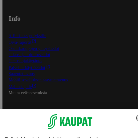
Info
S-Business yrityksille
Oiva-raportit
Osuuskauppojen yhteystiedot
Tilaus- ja toimitusehdot
Tietosuojakäytäntö
Palvelun käyttöehdot
Saavutettavuus
Mobiilisovelluksen saavutettavuus
Mainostajalle
Muuta evästeasetuksia
S-ryhmän palvelut
S-ryhmä