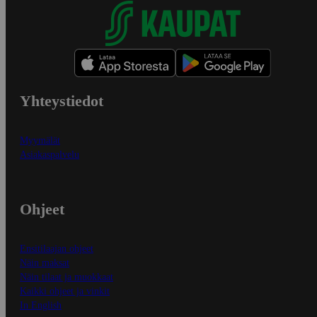
Yhteystiedot
Myymälät
Asiakaspalvelu
Ohjeet
Ensitilaajan ohjeet
Näin maksat
Näin tilaat ja muokkaat
Kaikki ohjeet ja vinkit
In English