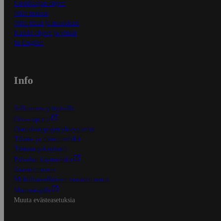
Ensitilaajan ohjeet
Näin maksat
Näin tilaat ja muokkaat
Kaikki ohjeet ja vinkit
In English
Info
S-Business yrityksille
Oiva-raportit
Osuuskauppojen yhteystiedot
Tilaus- ja toimitusehdot
Tietosuojakäytäntö
Palvelun käyttöehdot
Saavutettavuus
Mobiilisovelluksen saavutettavuus
Mainostajalle
Muuta evästeasetuksia