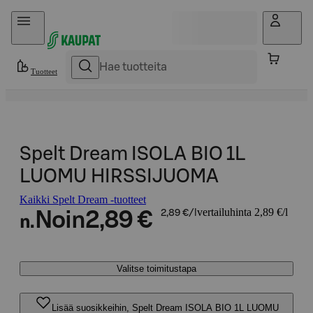
Hyppää sisältöön
Tuotteet
Spelt Dream ISOLA BIO 1L
LUOMU HIRSSIJUOMA
Kaikki Spelt Dream -tuotteet
vertailuhinta 2,89 €/l
Noin
2,89 €
2,89 €/l
n.
Valitse toimitustapa
Lisää suosikkeihin, Spelt Dream ISOLA BIO 1L LUOMU