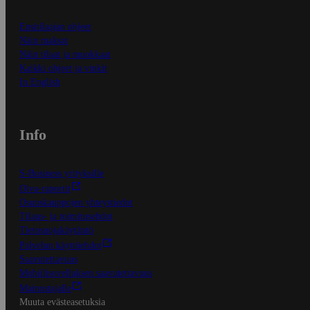
Ensitilaajan ohjeet
Näin maksat
Näin tilaat ja muokkaat
Kaikki ohjeet ja vinkit
In English
Info
S-Business yrityksille
Oiva-raportit
Osuuskauppojen yhteystiedot
Tilaus- ja toimitusehdot
Tietosuojakäytäntö
Palvelun käyttöehdot
Saavutettavuus
Mobiilisovelluksen saavutettavuus
Mainostajalle
Muuta evästeasetuksia