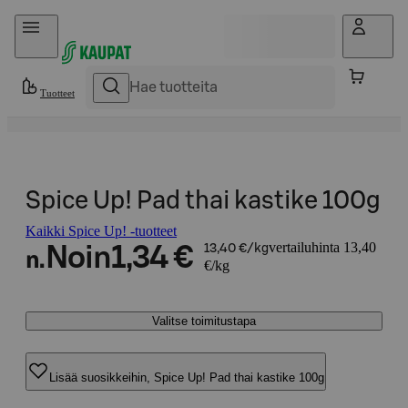
Hyppää sisältöön
Tuotteet
Spice Up! Pad thai kastike 100g
Kaikki Spice Up! -tuotteet
vertailuhinta 13,40
Noin
1,34 €
13,40 €/kg
n.
€/kg
Valitse toimitustapa
Lisää suosikkeihin, Spice Up! Pad thai kastike 100g