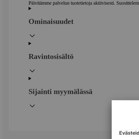
Päivitämme palvelun tuotetietoja aktiivisesti. Suositte
Ominaisuudet
Ravintosisältö
Sijainti myymälässä