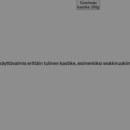
Szechuan
kastike 100g
äyttövalmis erittäin tulinen kastike, esimerkiksi wokkiruokii