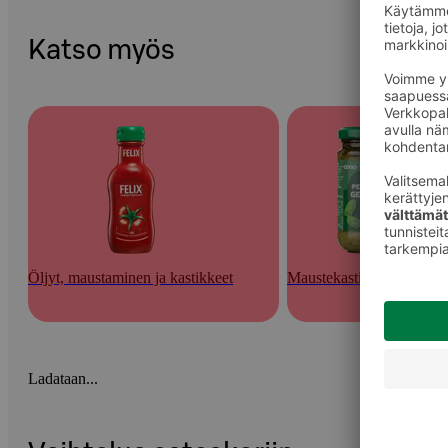
Katso myös
Öljyt, maustaminen ja kastikkeet
Maustekastikkeet ja tahna
Ladataan...