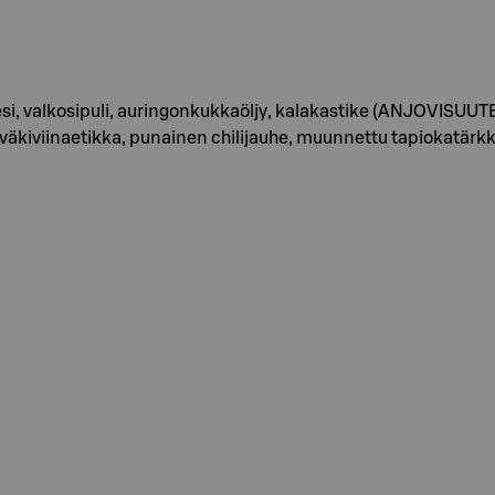
vesi, valkosipuli, auringonkukkaöljy, kalakastike (ANJOVISUUTE
ola, väkiviinaetikka, punainen chilijauhe, muunnettu tapiokat