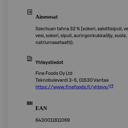
Ainesosat
Szechuan tahna 32 % [sokeri, salottisipuli, 
vesi, sokeri, sipuli, auringonkukkaöljy, su
natriumasetaatti).
Yhteystiedot
Fine Foods Oy Ltd
Teknobulevardi 3-5, 01530 Vantaa
https://www.finefoods.fi/yhteys/
EAN
6430011811069