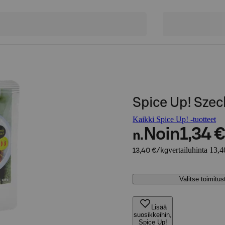
Spice Up! Sze
Kaikki Spice Up! -tuotteet
Noin
1,34 €
n.
vertailuhinta 13,4
13,40 €/kg
Valitse toimitu
Lisää
suosikkeihin,
Spice Up!