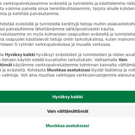
t
Ateriakastikkeet