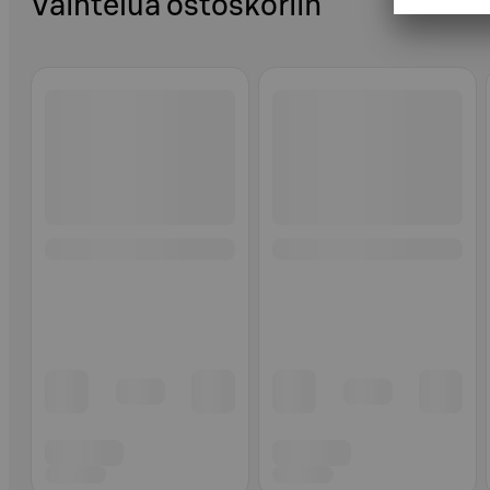
Vaihtelua ostoskoriin
Ohita listaus