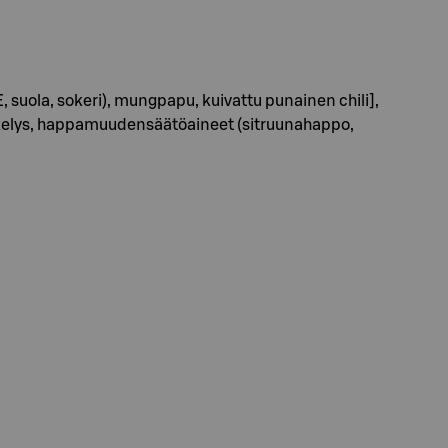
, suola, sokeri), mungpapu, kuivattu punainen chili],
ärkkelys, happamuudensäätöaineet (sitruunahappo,