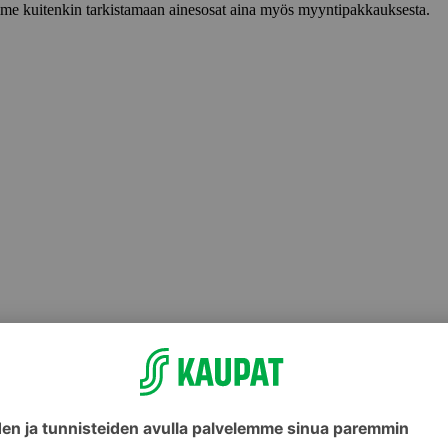
lemme kuitenkin tarkistamaan ainesosat aina myös myyntipakkauksesta.