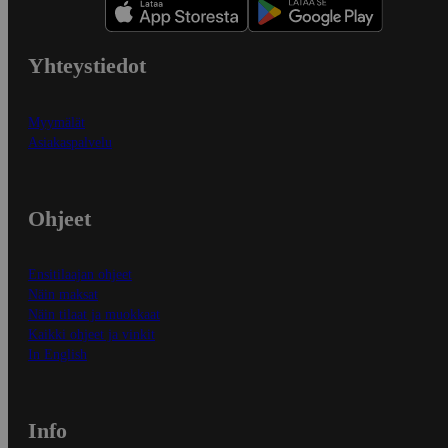
Yhteystiedot
Myymälät
Asiakaspalvelu
Ohjeet
Ensitilaajan ohjeet
Näin maksat
Näin tilaat ja muokkaat
Kaikki ohjeet ja vinkit
In English
Info