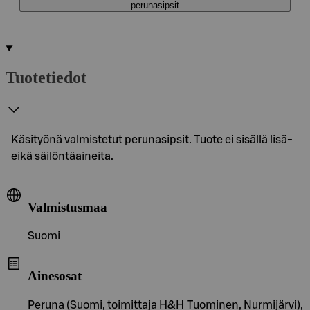
perunasipsit
Tuotetiedot
Käsityönä valmistetut perunasipsit. Tuote ei sisällä lisä-
eikä säilöntäaineita.
Valmistusmaa
Suomi
Ainesosat
Peruna (Suomi, toimittaja H&H Tuominen, Nurmijärvi),