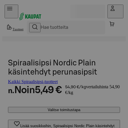
Hyppää sisältöön
Tuotteet
Spiraalisipsi Nordic Plain
käsintehdyt perunasipsit
Kaikki Spiraalisipsi-tuotteet
vertailuhinta 54,90
Noin
5,49 €
54,90 €/kg
n.
€/kg
Valitse toimitustapa
Lisää suosikkeihin, Spiraalisipsi Nordic Plain käsintehdyt