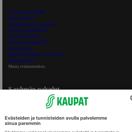
S-Business yrityksille
Oiva-raportit
Osuuskauppojen yhteystiedot
Tilaus- ja toimitusehdot
Tietosuojakäytäntö
Palvelun käyttöehdot
Saavutettavuus
Mobiilisovelluksen saavutettavuus
Mainostajalle
Muuta evästeasetuksia
S-ryhmän palvelut
S-ryhmä
Asiakasomistajuus
Yhteishyvä Ruoka -sovellus
S-ostoslista -sovellus
Prisma.fi