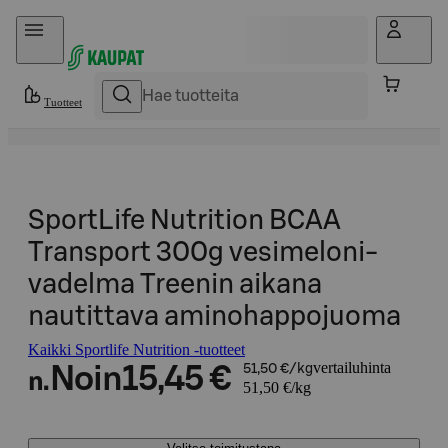
Hyppää sisältöön
Tuotteet
SportLife Nutrition BCAA
Transport 300g vesimeloni-
vadelma Treenin aikana
nautittava aminohappojuoma
Kaikki Sportlife Nutrition -tuotteet
vertailuhinta
Noin
15,45 €
51,50 €/kg
n.
51,50 €/kg