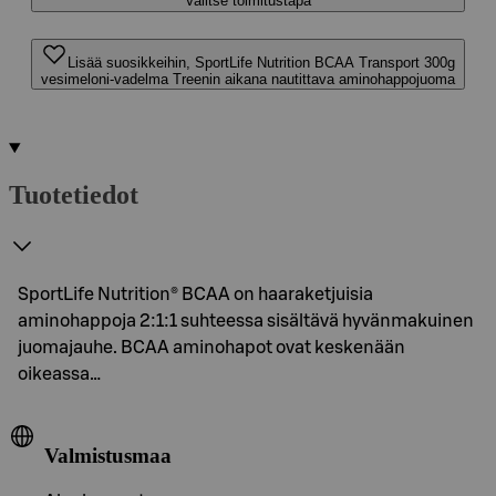
Valitse toimitustapa
Lisää suosikkeihin, SportLife Nutrition BCAA Transport 300g
vesimeloni-vadelma Treenin aikana nautittava aminohappojuoma
Tuotetiedot
SportLife Nutrition® BCAA on haaraketjuisia
aminohappoja 2:1:1 suhteessa sisältävä hyvänmakuinen
juomajauhe. BCAA aminohapot ovat keskenään
oikeassa…
Valmistusmaa