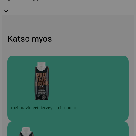
Katso myös
Urheiluravinteet, terveys ja itsehoito