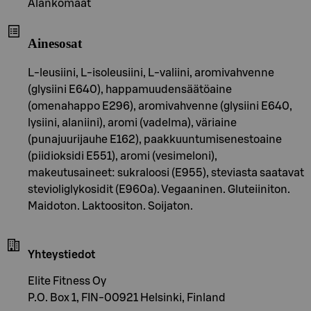
Alankomaat
Ainesosat
L-leusiini, L-isoleusiini, L-valiini, aromivahvenne
(glysiini E640), happamuudensäätöaine
(omenahappo E296), aromivahvenne (glysiini E640,
lysiini, alaniini), aromi (vadelma), väriaine
(punajuurijauhe E162), paakkuuntumisenestoaine
(piidioksidi E551), aromi (vesimeloni),
makeutusaineet: sukraloosi (E955), steviasta saatavat
stevioliglykosidit (E960a). Vegaaninen. Gluteiiniton.
Maidoton. Laktoositon. Soijaton.
Yhteystiedot
Elite Fitness Oy
P.O. Box 1, FIN-00921 Helsinki, Finland