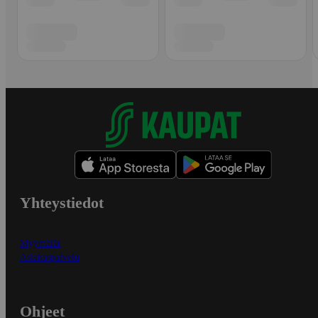
Yhteystiedot
Myymälät
Asiakaspalvelu
Ohjeet