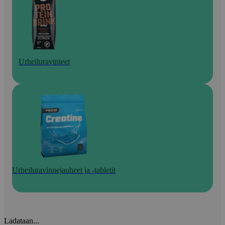
Urheiluravinteet
Urheiluravinnejauheet ja -tabletit
Ladataan...