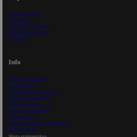
Ensitilaajan ohjeet
Näin maksat
Näin tilaat ja muokkaat
Kaikki ohjeet ja vinkit
In English
Info
S-Business yrityksille
Oiva-raportit
Osuuskauppojen yhteystiedot
Tilaus- ja toimitusehdot
Tietosuojakäytäntö
Palvelun käyttöehdot
Saavutettavuus
Mobiilisovelluksen saavutettavuus
Mainostajalle
Muuta evästeasetuksia