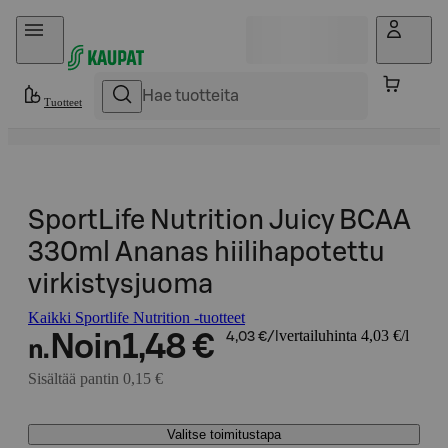
Hyppää sisältöön
Tuotteet
SportLife Nutrition Juicy BCAA
330ml Ananas hiilihapotettu
virkistysjuoma
Kaikki Sportlife Nutrition -tuotteet
vertailuhinta 4,03 €/l
Noin
1,48 €
4,03 €/l
n.
Sisältää pantin 0,15 €
Valitse toimitustapa