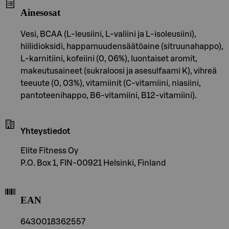
Ainesosat
Vesi, BCAA (L-leusiini, L-valiini ja L-isoleusiini),
hiilidioksidi, happamuudensäätöaine (sitruunahappo),
L-karnitiini, kofeiini (0, 06%), luontaiset aromit,
makeutusaineet (sukraloosi ja asesulfaami K), vihreä
teeuute (0, 03%), vitamiinit (C-vitamiini, niasiini,
pantoteenihappo, B6-vitamiini, B12-vitamiini).
Yhteystiedot
Elite Fitness Oy
P.O. Box 1, FIN-00921 Helsinki, Finland
EAN
6430018362557