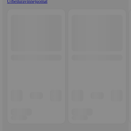
Urheiluravinnejuomat
Ohita listaus