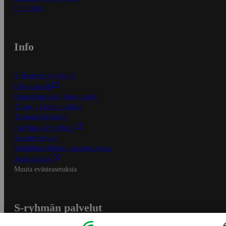
In English
Info
S-Business yrityksille
Oiva-raportit
Osuuskauppojen yhteystiedot
Tilaus- ja toimitusehdot
Tietosuojakäytäntö
Palvelun käyttöehdot
Saavutettavuus
Mobiilisovelluksen saavutettavuus
Mainostajalle
Muuta evästeasetuksia
S-ryhmän palvelut