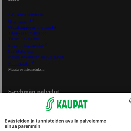
S-Business yrityksille
Oiva-raportit
Osuuskauppojen yhteystiedot
Tilaus- ja toimitusehdot
Tietosuojakäytäntö
Palvelun käyttöehdot
Saavutettavuus
Mobiilisovelluksen saavutettavuus
Mainostajalle
Muuta evästeasetuksia
S-ryhmän palvelut
S-ryhmä
Asiakasomistajuus
Yhteishyvä Ruoka -sovellus
S-ostoslista -sovellus