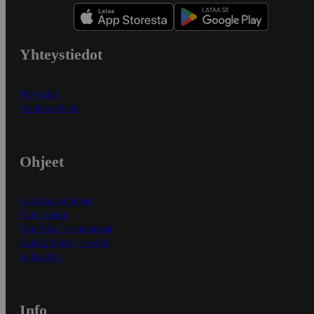
Yhteystiedot
Myymälät
Asiakaspalvelu
Ohjeet
Ensitilaajan ohjeet
Näin maksat
Näin tilaat ja muokkaat
Kaikki ohjeet ja vinkit
In English
Info