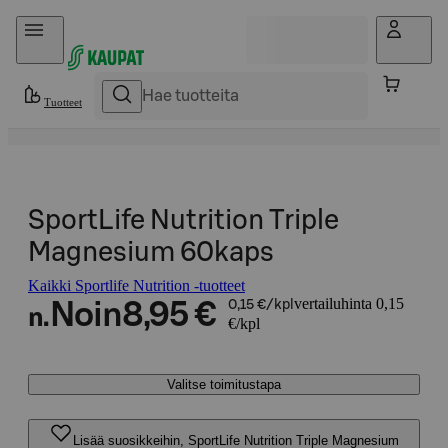
Hyppää sisältöön
Tuotteet
SportLife Nutrition Triple
Magnesium 60kaps
Kaikki Sportlife Nutrition -tuotteet
vertailuhinta 0,15
Noin
8,95 €
0,15 €/kpl
n.
€/kpl
Valitse toimitustapa
Lisää suosikkeihin, SportLife Nutrition Triple Magnesium