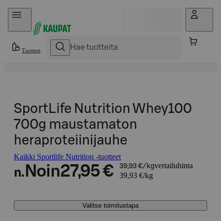
Hyppää sisältöön
Tuotteet
SportLife Nutrition Whey100
700g maustamaton
heraproteiinijauhe
Kaikki Sportlife Nutrition -tuotteet
vertailuhinta
Noin
27,95 €
39,93 €/kg
n.
39,93 €/kg
Valitse toimitustapa