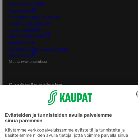
S-Business yrityksille
Oiva-raportit
Osuuskauppojen yhteystiedot
Tilaus- ja toimitusehdot
Tietosuojakäytäntö
Palvelun käyttöehdot
Saavutettavuus
Mobiilisovelluksen saavutettavuus
Mainostajalle
Muuta evästeasetuksia
S-ryhmän palvelut
S-ryhmä
Asiakasomistajuus
Yhteishyvä Ruoka -sovellus
S-ostoslista -sovellus
Prisma.fi
Sokos.fi