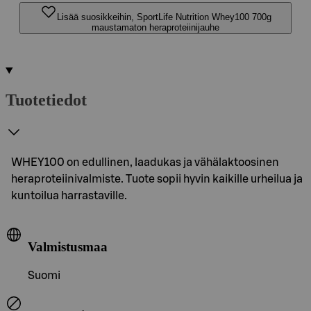
Lisää suosikkeihin, SportLife Nutrition Whey100 700g
maustamaton heraproteiinijauhe
Tuotetiedot
WHEY100 on edullinen, laadukas ja vähälaktoosinen
heraproteiinivalmiste. Tuote sopii hyvin kaikille urheilua ja
kuntoilua harrastaville.
Valmistusmaa
Suomi