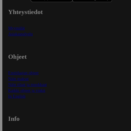
Yhteystiedot
Myymälät
Asiakaspalvelu
Ohjeet
Ensitilaajan ohjeet
Näin maksat
Näin tilaat ja muokkaat
Kaikki ohjeet ja vinkit
In English
Info