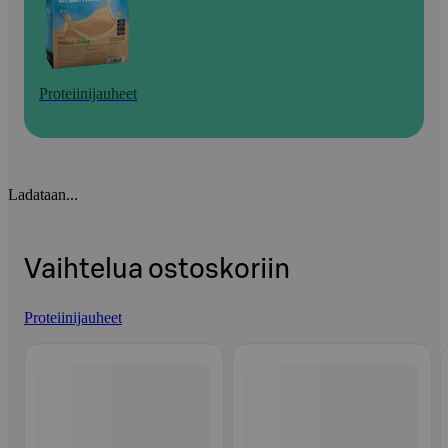
Proteiinijauheet
Ladataan...
Vaihtelua ostoskoriin
Proteiinijauheet
Ohita listaus