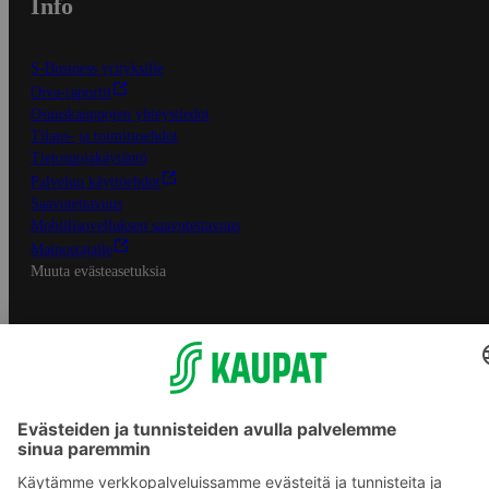
Info
S-Business yrityksille
Oiva-raportit
Osuuskauppojen yhteystiedot
Tilaus- ja toimitusehdot
Tietosuojakäytäntö
Palvelun käyttöehdot
Saavutettavuus
Mobiilisovelluksen saavutettavuus
Mainostajalle
Muuta evästeasetuksia
S-ryhmän palvelut
S-ryhmä
Asiakasomistajuus
Yhteishyvä Ruoka -sovellus