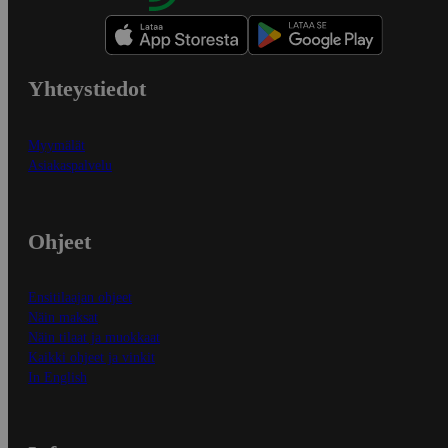
Yhteystiedot
Myymälät
Asiakaspalvelu
Ohjeet
Ensitilaajan ohjeet
Näin maksat
Näin tilaat ja muokkaat
Kaikki ohjeet ja vinkit
In English