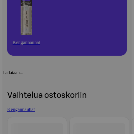
Kengännauhat
Ladataan...
Vaihtelua ostoskoriin
Kengännauhat
Ohita listaus