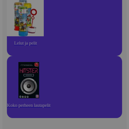
Lelut ja pelit
Koko perheen lautapelit