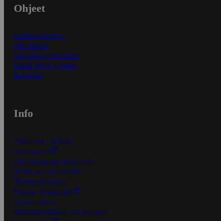
Ohjeet
Ensitilaajan ohjeet
Näin maksat
Näin tilaat ja muokkaat
Kaikki ohjeet ja vinkit
In English
Info
S-Business yrityksille
Oiva-raportit
Osuuskauppojen yhteystiedot
Tilaus- ja toimitusehdot
Tietosuojakäytäntö
Palvelun käyttöehdot
Saavutettavuus
Mobiilisovelluksen saavutettavuus