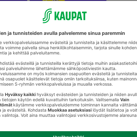
Koko perheen lautapelit