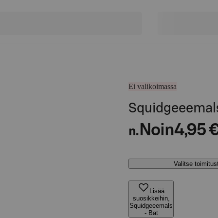
Ei valikoimassa
Squidgeeemals
Noin
4,95 
n.
Valitse toimitu
Lisää
suosikkeihin,
Squidgeeemals
- Bat