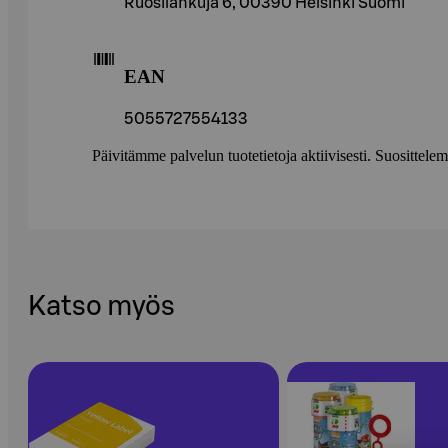
Ruosilankuja 6, 00390 Helsinki Suomi
EAN
5055727554133
Päivitämme palvelun tuotetietoja aktiivisesti. Suositte
Katso myös