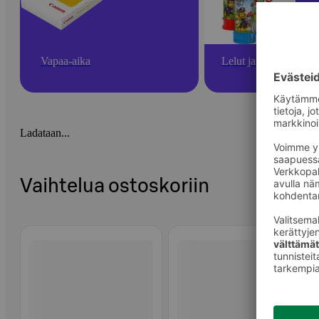
Vapaa-aika
Lelut ja pelit
Ladataan...
Vaihtelua ostoskoriin
Ohita listaus