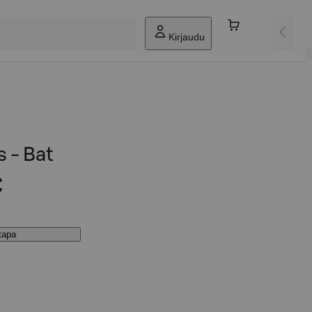
Kirjaudu
 - Bat
€
stapa