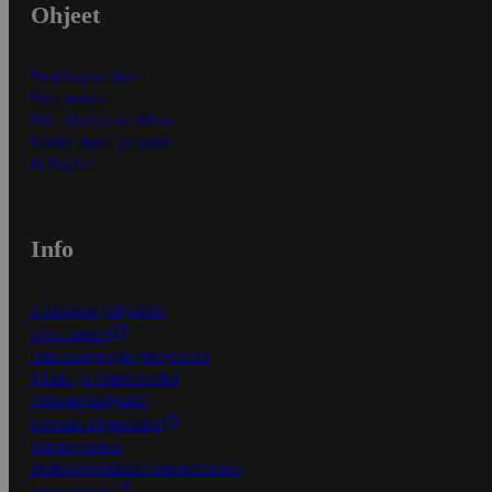
Ohjeet
Ensitilaajan ohjeet
Näin maksat
Näin tilaat ja muokkaat
Kaikki ohjeet ja vinkit
In English
Info
S-Business yrityksille
Oiva-raportit
Osuuskauppojen yhteystiedot
Tilaus- ja toimitusehdot
Tietosuojakäytäntö
Palvelun käyttöehdot
Saavutettavuus
Mobiilisovelluksen saavutettavuus