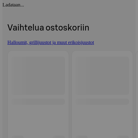
Ladataan...
Vaihtelua ostoskoriin
Halloumit, grillijuustot ja muut erikoisjuustot
Ohita listaus