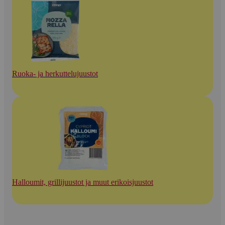
Ruoka- ja herkuttelujuustot
Halloumit, grillijuustot ja muut erikoisjuustot