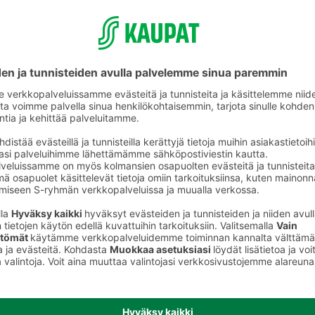
ikkeet
Kynät ja kirjoitustarvikkeet