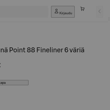
Kirjaudu
nä Point 88 Fineliner 6 väriä
€
stapa