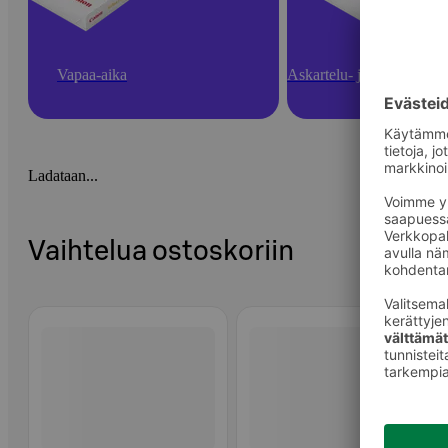
Vapaa-aika
Askartelu- ja toimistotarv
Ladataan...
Vaihtelua ostoskoriin
Ohita listaus