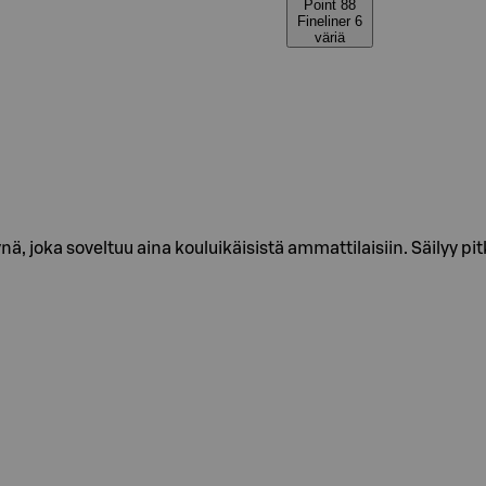
Point 88
Fineliner 6
väriä
ä, joka soveltuu aina kouluikäisistä ammattilaisiin. Säilyy pit