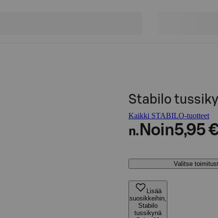
Stabilo tussiky
Kaikki STABILO-tuotteet
Noin
5,95 
n.
Valitse toimitu
Lisää
suosikkeihin,
Stabilo
tussikynä