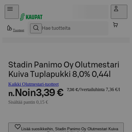
Hyppää sisältöön
Tuotteet
Stadin Panimo Oy Olutmestari
Kuiva Tuplapukki 8,0% 0,44l
Kaikki Olutmestari-tuotteet
vertailuhinta 7,36 €/l
Noin
3,39 €
7,36 €/l
n.
Sisältää pantin 0,15 €
Lisää suosikkeihin, Stadin Panimo Oy Olutmestari Kuiva