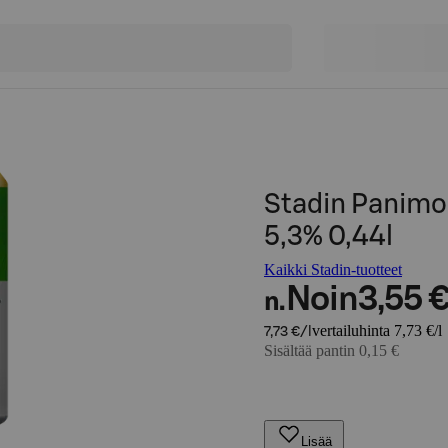
Stadin Panimo
5,3% 0,44l
Kaikki Stadin-tuotteet
Noin
3,55 
n.
vertailuhinta 7,73 €/l
7,73 €/l
Sisältää pantin 0,15 €
Lisää