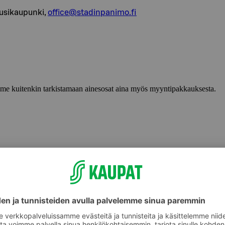
usikaupunki,
office@stadinpanimo.fi
lemme kuitenkin tarkistamaan ainesosat aina myös myyntipakkauksesta.