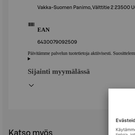
Vakka-Suomen Panimo, Välttitie 2 23500 U
EAN
6430079092509
Päivitämme palvelun tuotetietoja aktiivisesti. Suositte
Sijainti myymälässä
Katso myös