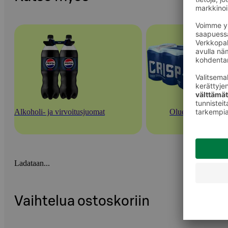
Alkoholi- ja virvoitusjuomat
Oluet
Ladataan...
Vaihtelua ostoskoriin