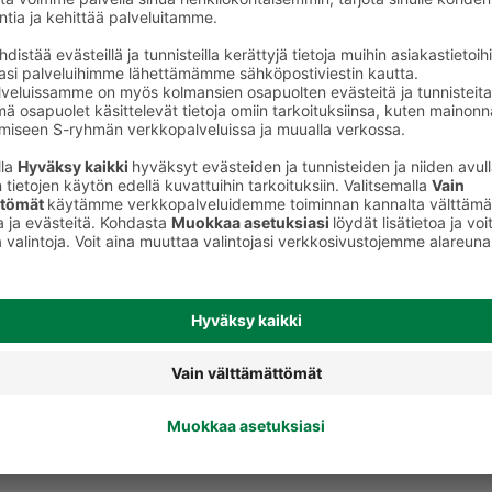
Ale-olut