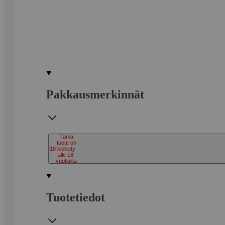
Pakkausmerkinnät
Tämä
tuote on
18
kielletty
alle 18-
vuotiailta
Tuotetiedot