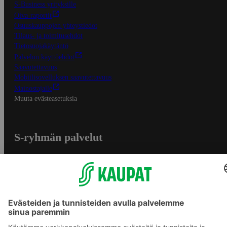
S-Business yrityksille
Oiva-raportit
Osuuskauppojen yhteystiedot
Tilaus- ja toimitusehdot
Tietosuojakäytäntö
Palvelun käyttöehdot
Saavutettavuus
Mobiilisovelluksen saavutettavuus
Mainostajalle
Muuta evästeasetuksia
S-ryhmän palvelut
S-ryhmä
Asiakasomistajuus
Yhteishyvä Ruoka -sovellus
S-ostoslista -sovellus
Prisma.fi
Sokos.fi