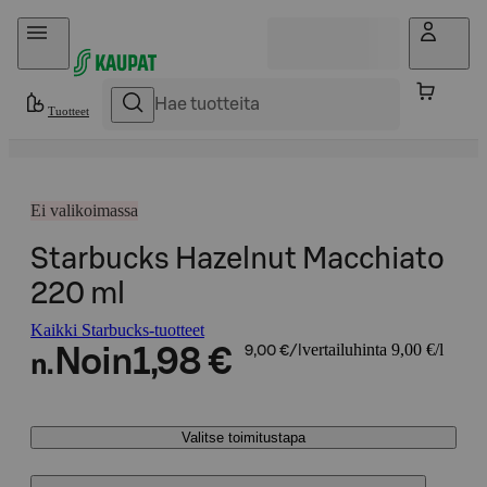
Hyppää sisältöön
Tuotteet
Ei valikoimassa
Starbucks Hazelnut Macchiato
220 ml
Kaikki Starbucks-tuotteet
vertailuhinta 9,00 €/l
Noin
1,98 €
9,00 €/l
n.
Valitse toimitustapa