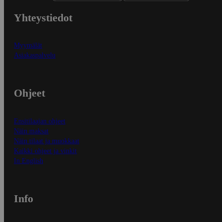
Yhteystiedot
Myymälät
Asiakaspalvelu
Ohjeet
Ensitilaajan ohjeet
Näin maksat
Näin tilaat ja muokkaat
Kaikki ohjeet ja vinkit
In English
Info