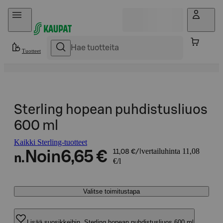
Hyppää sisältöön
Tuotteet
Sterling hopean puhdistusliuos
600 ml
Kaikki Sterling-tuotteet
vertailuhinta 11,08
Noin
6,65 €
11,08 €/l
n.
€/l
Valitse toimitustapa
Lisää suosikkeihin, Sterling hopean puhdistusliuos 600 ml