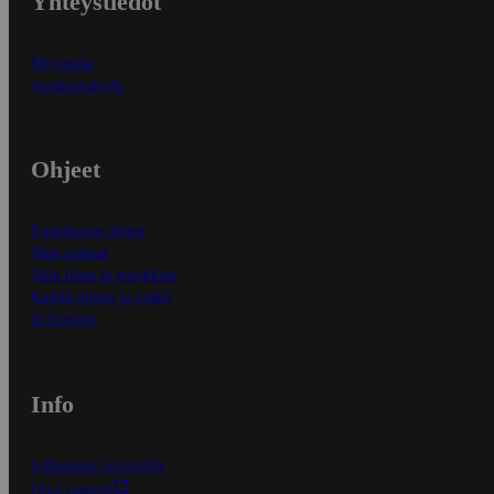
Yhteystiedot
Myymälät
Asiakaspalvelu
Ohjeet
Ensitilaajan ohjeet
Näin maksat
Näin tilaat ja muokkaat
Kaikki ohjeet ja vinkit
In English
Info
S-Business yrityksille
Oiva-raportit