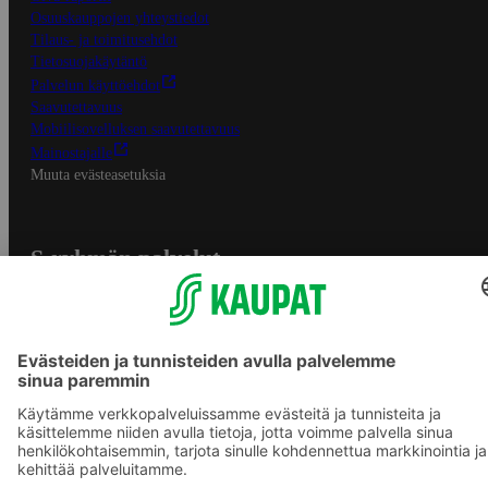
Osuuskauppojen yhteystiedot
Tilaus- ja toimitusehdot
Tietosuojakäytäntö
Palvelun käyttöehdot
Saavutettavuus
Mobiilisovelluksen saavutettavuus
Mainostajalle
Muuta evästeasetuksia
S-ryhmän palvelut
S-ryhmä
Asiakasomistajuus
Yhteishyvä Ruoka -sovellus
S-ostoslista -sovellus
Prisma.fi
Sokos.fi
S-Pankki