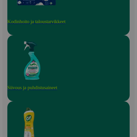
Kodinhoito ja taloustarvikkeet
Siivous ja puhdistusaineet