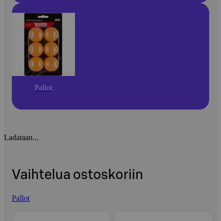
Pallot
Ladataan...
Vaihtelua ostoskoriin
Pallot
Ohita listaus