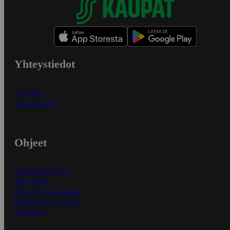
Yhteystiedot
Myymälät
Asiakaspalvelu
Ohjeet
Ensitilaajan ohjeet
Näin maksat
Näin tilaat ja muokkaat
Kaikki ohjeet ja vinkit
In English