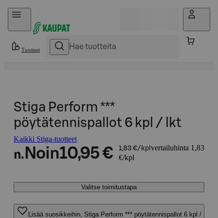
Hyppää sisältöön
Tuotteet
Stiga Perform ***
pöytätennispallot 6 kpl / lkt
Kaikki Stiga-tuotteet
vertailuhinta 1,83
Noin
10,95 €
1,83 €/kpl
n.
€/kpl
Valitse toimitustapa
Lisää suosikkeihin, Stiga Perform *** pöytätennispallot 6 kpl /