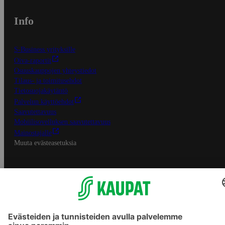
Info
S-Business yrityksille
Oiva-raportit
Osuuskauppojen yhteystiedot
Tilaus- ja toimitusehdot
Tietosuojakäytäntö
Palvelun käyttöehdot
Saavutettavuus
Mobiilisovelluksen saavutettavuus
Mainostajalle
Muuta evästeasetuksia
S-ryhmän palvelut
S-ryhmä
Asiakasomistajuus