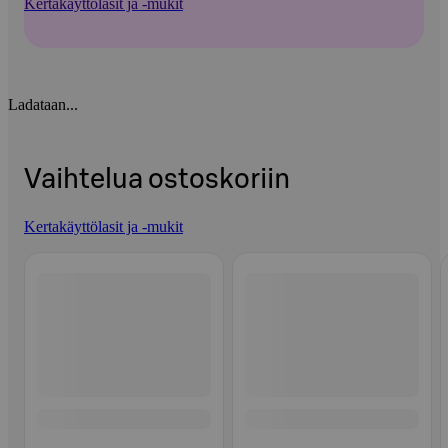
Kertakäyttölasit ja -mukit
Ladataan...
Vaihtelua ostoskoriin
Kertakäyttölasit ja -mukit
Ohita listaus