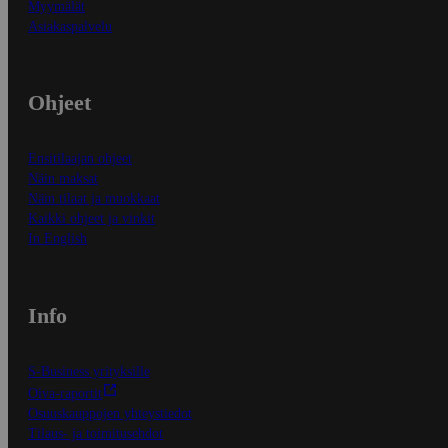
Myymälät
Asiakaspalvelu
Ohjeet
Ensitilaajan ohjeet
Näin maksat
Näin tilaat ja muokkaat
Kaikki ohjeet ja vinkit
In English
Info
S-Business yrityksille
Oiva-raportit
Osuuskauppojen yhteystiedot
Tilaus- ja toimitusehdot