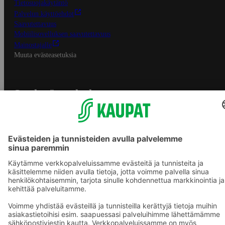
Tietosuojakäytäntö
Palvelun käyttöehdot
Saavutettavuus
Mobiilisovelluksen saavutettavuus
Mainostajalle
Muuta evästeasetuksia
S-ryhmän palvelut
S-ryhmä
Asiakasomistajuus
Yhteishyvä Ruoka -sovellus
S-ostoslista -sovellus
Prisma.fi
Sokos.fi
S-Pankki
Yhteishyvä
Sokos Hotels
Raflaamo