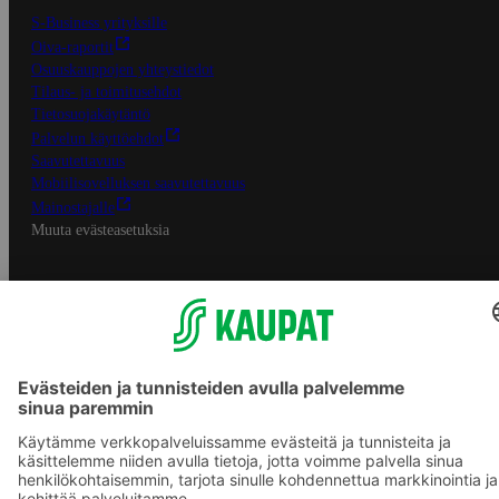
S-Business yrityksille
Oiva-raportit
Osuuskauppojen yhteystiedot
Tilaus- ja toimitusehdot
Tietosuojakäytäntö
Palvelun käyttöehdot
Saavutettavuus
Mobiilisovelluksen saavutettavuus
Mainostajalle
Muuta evästeasetuksia
S-ryhmän palvelut
S-ryhmä
Asiakasomistajuus
Yhteishyvä Ruoka -sovellus
S-ostoslista -sovellus
Prisma.fi