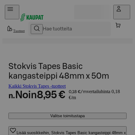
Hyppää sisältöön
Tuotteet
Stokvis Tapes Basic
kangasteippi 48mm x 50m
Kaikki Stokvis Tapes -tuotteet
vertailuhinta 0,18
Noin
8,95 €
0,18 €/m
n.
€/m
Valitse toimitustapa
Lisää suosikkeihin, Stokvis Tapes Basic kangasteippi 48mm x