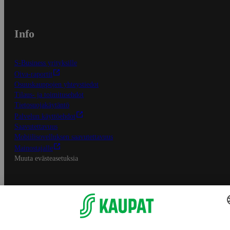
Info
S-Business yrityksille
Oiva-raportit
Osuuskauppojen yhteystiedot
Tilaus- ja toimitusehdot
Tietosuojakäytäntö
Palvelun käyttöehdot
Saavutettavuus
Mobiilisovelluksen saavutettavuus
Mainostajalle
Muuta evästeasetuksia
S-ryhmän palvelut
S-ryhmä