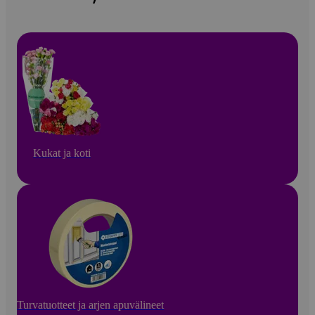
Kukat ja koti
Turvatuotteet ja arjen apuvälineet