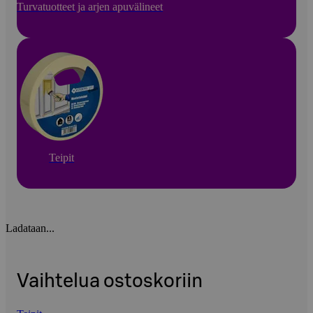
Turvatuotteet ja arjen apuvälineet
Teipit
Ladataan...
Vaihtelua ostoskoriin