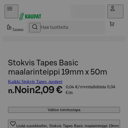
Hyppää sisältöön
Tuotteet
Stokvis Tapes Basic
maalarinteippi 19mm x 50m
Kaikki Stokvis Tapes -tuotteet
vertailuhinta 0,04
Noin
2,09 €
0,04 €/m
n.
€/m
Valitse toimitustapa
Lisää suosikkeihin, Stokvis Tapes Basic maalarinteippi 19mm