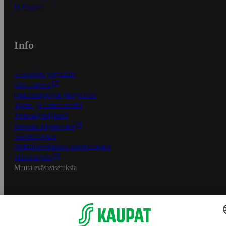
In English
Info
S-Business yrityksille
Oiva-raportit
Osuuskauppojen yhteystiedot
Tilaus- ja toimitusehdot
Tietosuojakäytäntö
Palvelun käyttöehdot
Saavutettavuus
Mobiilisovelluksen saavutettavuus
Mainostajalle
Muuta evästeasetuksia
S-ryhmän palvelut