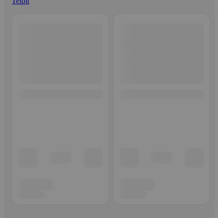
Teipit
Ohita listaus