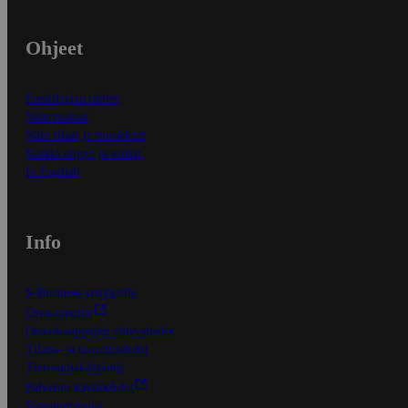
Ohjeet
Ensitilaajan ohjeet
Näin maksat
Näin tilaat ja muokkaat
Kaikki ohjeet ja vinkit
In English
Info
S-Business yrityksille
Oiva-raportit
Osuuskauppojen yhteystiedot
Tilaus- ja toimitusehdot
Tietosuojakäytäntö
Palvelun käyttöehdot
Saavutettavuus