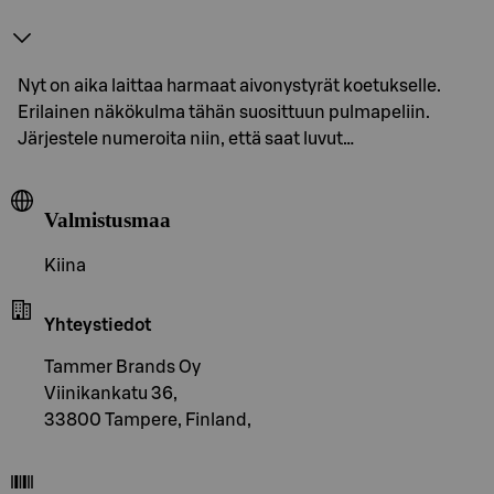
Nyt on aika laittaa harmaat aivonystyrät koetukselle.
Erilainen näkökulma tähän suosittuun pulmapeliin.
Järjestele numeroita niin, että saat luvut…
Valmistusmaa
Kiina
Yhteystiedot
Tammer Brands Oy
Viinikankatu 36,
33800 Tampere, Finland,