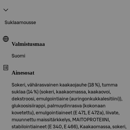
Suklaamousse
Valmistusmaa
Suomi
Ainesosat
Sokeri, vähärasvainen kaakaojauhe (18 %), tumma
suklaa (14 %) (sokeri, kaakaomassa, kaakaovoi,
dekstroosi, emulgointiaine (auringonkukkalesitiini)),
glukoosisiirappi, palmuydinrasva (kokonaan
kovetettu), emulgointiaineet (E 471, E 472a), liivate,
muunnettu maissitärkkelys, MAITOPROTEIINI,
stabilointiaineet (E 340, E 466), Kaakaomassa, sokeri,