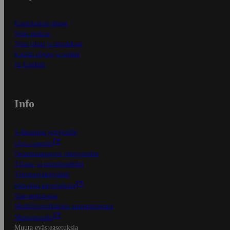
Ensitilaajan ohjeet
Näin maksat
Näin tilaat ja muokkaat
Kaikki ohjeet ja vinkit
In English
Info
S-Business yrityksille
Oiva-raportit
Osuuskauppojen yhteystiedot
Tilaus- ja toimitusehdot
Tietosuojakäytäntö
Palvelun käyttöehdot
Saavutettavuus
Mobiilisovelluksen saavutettavuus
Mainostajalle
Muuta evästeasetuksia