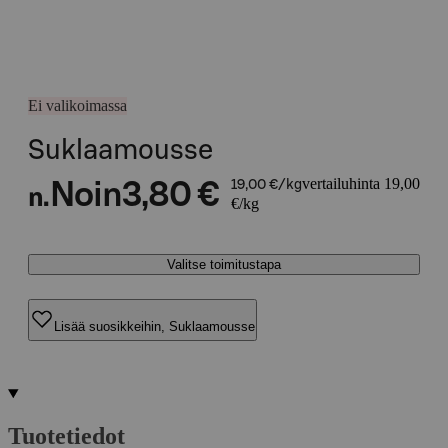
Ei valikoimassa
Suklaamousse
vertailuhinta 19,00
Noin
3,80 €
19,00 €/kg
n.
€/kg
Valitse toimitustapa
Lisää suosikkeihin, Suklaamousse
Tuotetiedot