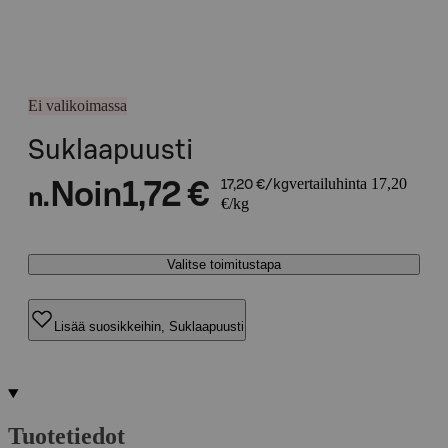
Ei valikoimassa
Suklaapuusti
vertailuhinta 17,20
Noin
1,72 €
17,20 €/kg
n.
€/kg
Valitse toimitustapa
Lisää suosikkeihin, Suklaapuusti
Tuotetiedot