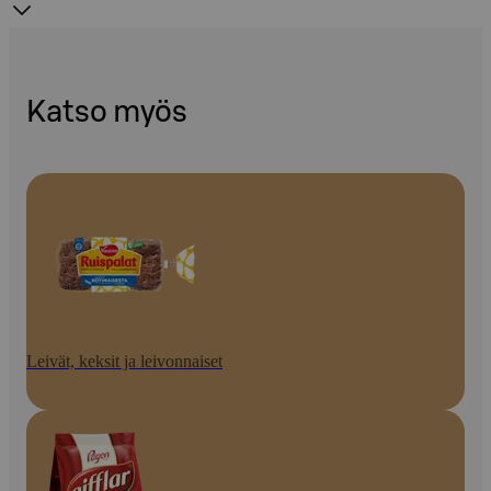
Katso myös
Leivät, keksit ja leivonnaiset