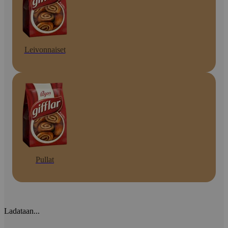
Leivonnaiset
Pullat
Ladataan...