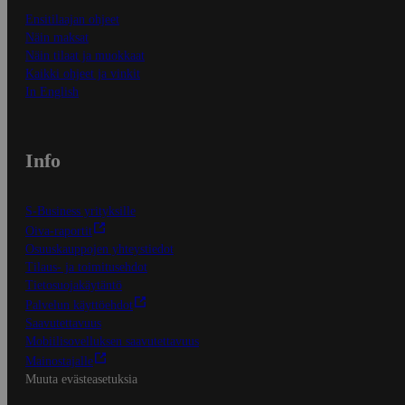
Ensitilaajan ohjeet
Näin maksat
Näin tilaat ja muokkaat
Kaikki ohjeet ja vinkit
In English
Info
S-Business yrityksille
Oiva-raportit
Osuuskauppojen yhteystiedot
Tilaus- ja toimitusehdot
Tietosuojakäytäntö
Palvelun käyttöehdot
Saavutettavuus
Mobiilisovelluksen saavutettavuus
Mainostajalle
Muuta evästeasetuksia