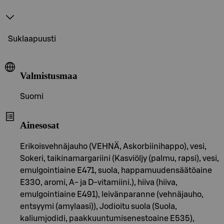
Suklaapuusti
Valmistusmaa
Suomi
Ainesosat
Erikoisvehnäjauho (VEHNÄ, Askorbiinihappo), vesi,
Sokeri, taikinamargariini (Kasviöljy (palmu, rapsi), vesi,
emulgointiaine E471, suola, happamuudensäätöaine
E330, aromi, A- ja D-vitamiini.), hiiva (hiiva,
emulgointiaine E491), leivänparanne (vehnäjauho,
entsyymi (amylaasi)), Jodioitu suola (Suola,
kaliumjodidi, paakkuuntumisenestoaine E535),