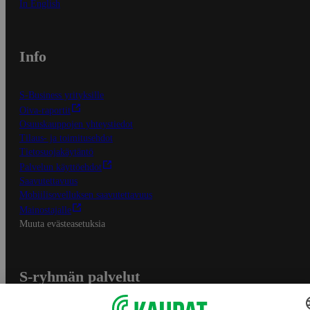
In English
Info
S-Business yrityksille
Oiva-raportit
Osuuskauppojen yhteystiedot
Tilaus- ja toimitusehdot
Tietosuojakäytäntö
Palvelun käyttöehdot
Saavutettavuus
Mobiilisovelluksen saavutettavuus
Mainostajalle
Muuta evästeasetuksia
S-ryhmän palvelut