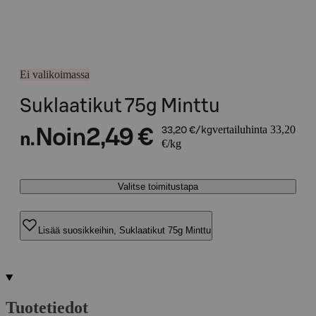
Ei valikoimassa
Suklaatikut 75g Minttu
vertailuhinta 33,20
Noin
2,49 €
33,20 €/kg
n.
€/kg
Valitse toimitustapa
Lisää suosikkeihin, Suklaatikut 75g Minttu
Tuotetiedot