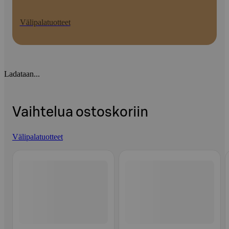
Välipalatuotteet
Ladataan...
Vaihtelua ostoskoriin
Välipalatuotteet
Ohita listaus