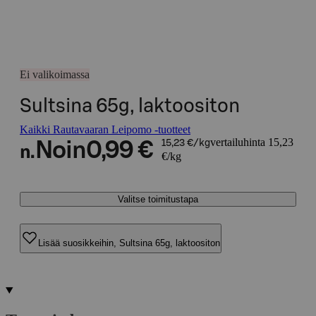
Ei valikoimassa
Sultsina 65g, laktoositon
Kaikki Rautavaaran Leipomo -tuotteet
vertailuhinta 15,23
Noin
0,99 €
15,23 €/kg
n.
€/kg
Valitse toimitustapa
Lisää suosikkeihin, Sultsina 65g, laktoositon