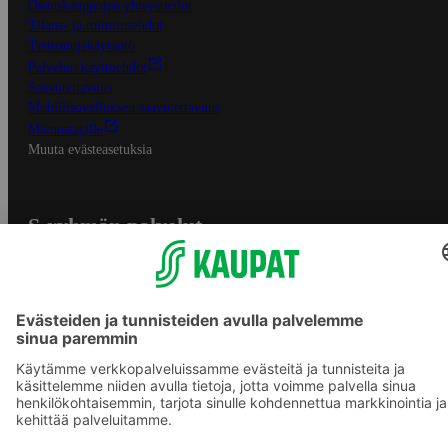
Osuuskauppojen yhteystiedot
Tilaus- ja toimitusehdot
Tietosuojakäytäntö
Palvelun käyttöehdot
Saavutettavuus
Mobiilisovelluksen saavutettavuus
Mainostajalle
Muuta evästeasetuksia
S-ryhmän palvelut
S-ryhmä
Asiakasomistajuus
Yhteishyvä Ruoka -sovellus
S-ostoslista -sovellus
Prisma.fi
Sokos.fi
S-Pankki
Yhteishyvä