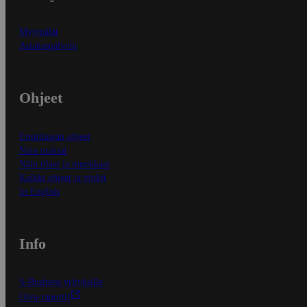
Myymälät
Asiakaspalvelu
Ohjeet
Ensitilaajan ohjeet
Näin maksat
Näin tilaat ja muokkaat
Kaikki ohjeet ja vinkit
In English
Info
S-Business yrityksille
Oiva-raportit