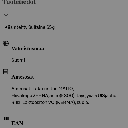
Tuotetiedot
Käsintehty Sultsina 65g.
Valmistusmaa
Suomi
Ainesosat
Aineosat: Laktoositon MAITO,
HiivaleipäVEHNÄjauho(E300), täysjyvä RUISjauho,
Riisi, Laktoositon VOI(KERMA), suola.
EAN