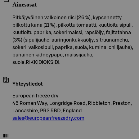
Ainesosat
Pitkäjyväinen valkoinen riisi (26 %), kypsennetty
pilkottu kana (11 %), pilkottu tomaatti, kuutioitu sipuli,
kuutioitu paprika, sokerimaissi, rapsiöljy, fajitatahna
(3%) (sipulijauhe, auringonkukkaöljy, sitruunamehu,
sokeri, valkosipuli, paprika, suola, kumina, chilijauhe),
punainen kidneypapu, maissijauho,
suola.RIKKIDIOKSIDI.
Yhteystiedot
European freeze dry
45 Roman Way, Longridge Road, Ribbleton, Preston,
Lancashire, PR2 5BD, England
sales@europeanfreezedry.com