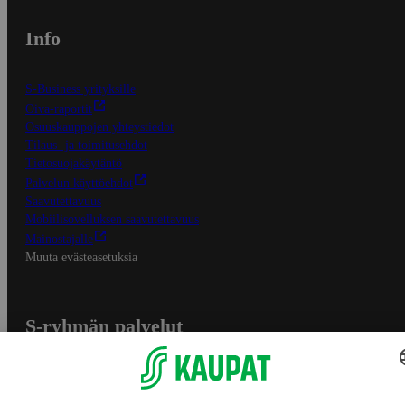
Info
S-Business yrityksille
Oiva-raportit
Osuuskauppojen yhteystiedot
Tilaus- ja toimitusehdot
Tietosuojakäytäntö
Palvelun käyttöehdot
Saavutettavuus
Mobiilisovelluksen saavutettavuus
Mainostajalle
Muuta evästeasetuksia
S-ryhmän palvelut
S-ryhmä
Asiakasomistajuus