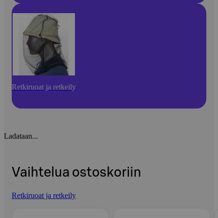
Retkiruoat ja retkeily
Ladataan...
Vaihtelua ostoskoriin
Retkiruoat ja retkeily
Ohita listaus