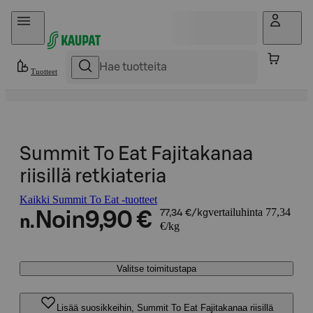
Hyppää sisältöön
Tuotteet
Summit To Eat Fajitakanaa
riisillä retkiateria
Kaikki Summit To Eat -tuotteet
vertailuhinta 77,34
Noin
9,90 €
77,34 €/kg
n.
€/kg
Valitse toimitustapa
Lisää suosikkeihin, Summit To Eat Fajitakanaa riisillä