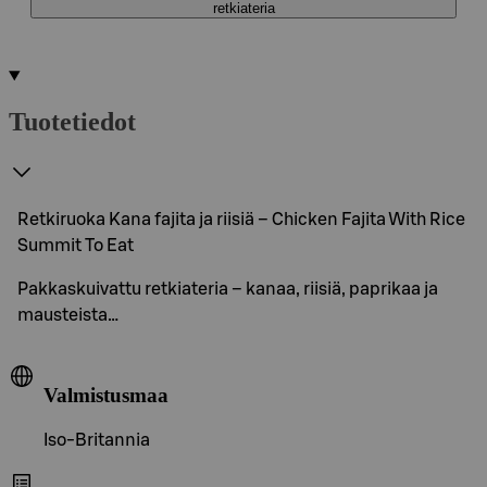
retkiateria
Tuotetiedot
Retkiruoka Kana fajita ja riisiä – Chicken Fajita With Rice
Summit To Eat
Pakkaskuivattu retkiateria – kanaa, riisiä, paprikaa ja
mausteista…
Valmistusmaa
Iso-Britannia