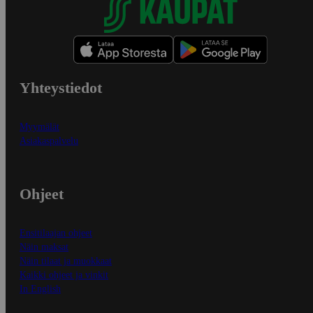
Yhteystiedot
Myymälät
Asiakaspalvelu
Ohjeet
Ensitilaajan ohjeet
Näin maksat
Näin tilaat ja muokkaat
Kaikki ohjeet ja vinkit
In English